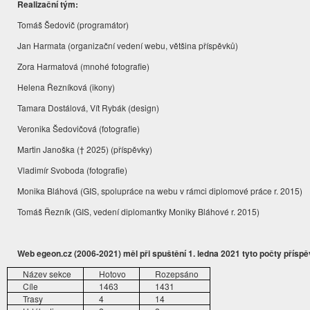
Realizační tým:
Tomáš Šedovič (programátor)
Jan Harmata (organizační vedení webu, většina příspěvků)
Zora Harmatová (mnohé fotografie)
Helena Řezníková (ikony)
Tamara Dostálová, Vít Rybák (design)
Veronika Šedovičová (fotografie)
Martin Janoška († 2025) (příspěvky)
Vladimír Svoboda (fotografie)
Monika Bláhová (GIS, spolupráce na webu v rámci diplomové práce r. 2015)
Tomáš Řezník (GIS, vedení diplomantky Moniky Bláhové r. 2015)
Web egeon.cz (2006-2021) měl při spuštění 1. ledna 2021 tyto počty příspě
Název sekce
Hotovo
Rozepsáno
Cíle
1463
1431
Trasy
4
14