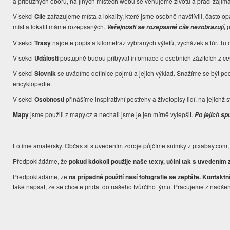
a příbuzných oborů, na jiných místech webu se věnujeme životu a práci zajím
V sekci
Cíle
zařazujeme místa a lokality, které jsme osobně navštívili, často 
míst a lokalit máme rozepsaných.
p
Veřejnosti se rozepsané cíle nezobrazují,
V sekci
Trasy
najdete popis a kilometráž vybraných výletů, vycházek a túr. Tut
V sekci
Události
postupně budou přibývat informace o osobních zážitcích z ce
V sekci
Slovník
se uvádíme definice pojmů a jejich výklad. Snažíme se být po
encyklopedie.
V sekci
Osobnosti
přinášíme inspirativní postřehy a životopisy lidí, na jejichž s
Mapy
jsme použili z mapy.cz a nechali jsme je jen mírně vylepšit.
Po jejich sp
Fotíme amatérsky. Občas si s uvedením zdroje půjčíme snímky z pixabay.com, 
Předpokládáme, že
pokud kdokoli použije naše texty, učiní tak s uvedením 
Předpokládáme, že
na případné použití naší fotografie se zeptáte. Kontakt
také napsat, že se chcete přidat do našeho tvůrčího týmu. Pracujeme z nadše