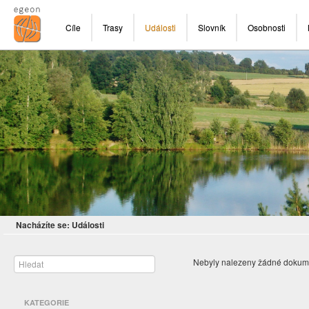
Cíle
Trasy
Události
Slovník
Osobnosti
Nacházíte se:
Události
Nebyly nalezeny žádné dokum
KATEGORIE