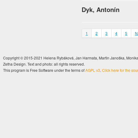
Dyk, Antonín
1
2
3
4
5
N
Copyright © 2015-2021 Helena Rybáková, Jan Harmata, Martin Janoška, Monika 
Zetha Design. Text and photo: all rights reserved.
This program is Free Software under the terms of
AGPL v3
.
Click here for the so