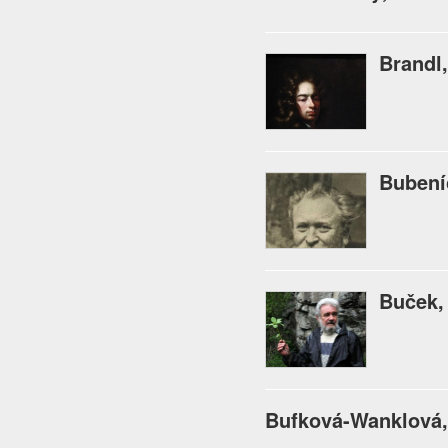
Brandl,
Bubení
Buček,
Bufková-Wanklová,