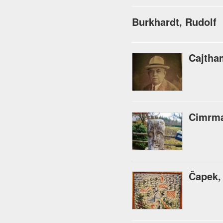
Burkhardt, Rudolf
Cajtham
Cimrma
Čapek,