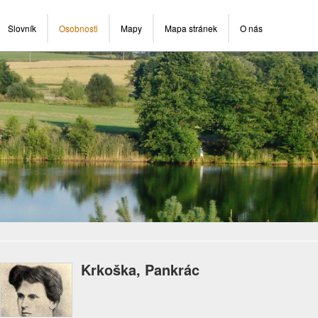
Slovník
Osobnosti
Mapy
Mapa stránek
O nás
Krkoška, Pankrác