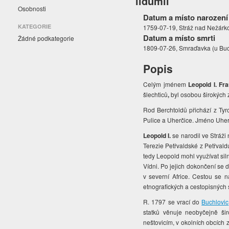
lidumil
Osobnosti
Datum a místo narození
KATEGORIE
1759-07-19, Stráž nad Nežárk
Datum a místo smrti
Žádné podkategorie
1809-07-26, Smraďavka (u Buc
Popis
Celým jménem
Leopold I. Fr
šlechticů
,
byl osobou širokých 
Rod Berchtoldů přichází z Tyr
Pulice a Uherčice. Jméno Uherč
Leopold I.
se narodil ve Stráži
Terezie Petřvaldské z Petřvald
tedy Leopold mohl využívat sil
Vídni. Po jejich dokončení se 
v severní Africe. Cestou se n
etnografických a cestopisných s
R. 1797 se vrací do
Buchlovic
statků věnuje neobyčejně šir
neštovicím, v okolních obcích 