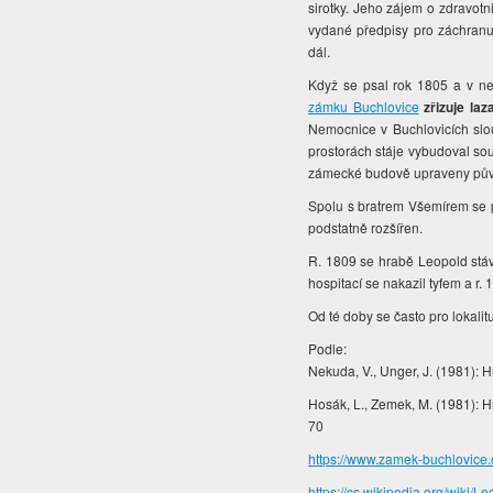
sirotky. Jeho zájem o zdravotni
vydané předpisy pro záchranu
dál.
Když se psal rok 1805 a v ned
zámku Buchlovice
zřizuje laz
Nemocnice v Buchlovicích slou
prostorách stáje vybudoval sou
zámecké budově upraveny půvo
Spolu s bratrem Všemírem se p
podstatně rozšířen.
R. 1809 se hrabě Leopold st
hospitací se nakazil tyfem a r
Od té doby se často pro lokalit
Podle:
Nekuda, V., Unger, J. (1981): H
Hosák, L., Zemek, M. (1981): H
70
https://www.zamek-buchlovice.
https://cs.wikipedia.org/wiki/L