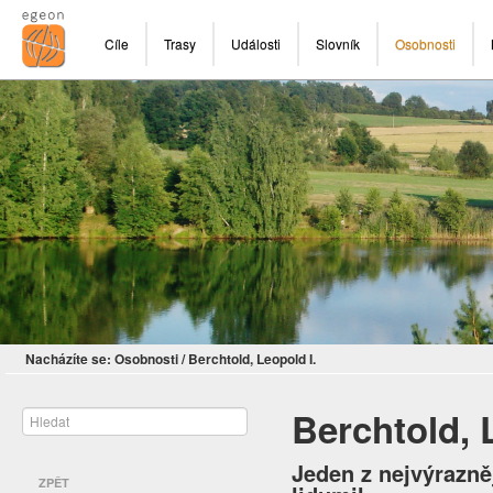
Cíle
Trasy
Události
Slovník
Osobnosti
Nacházíte se:
Osobnosti
/
Berchtold, Leopold I.
Berchtold, 
Jeden z nejvýrazněj
ZPĚT