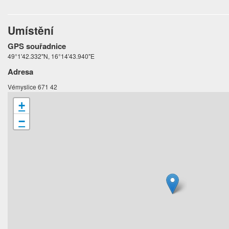
Umístění
GPS souřadnice
49°1'42.332"N, 16°14'43.940"E
Adresa
Vémyslice 671 42
+
−