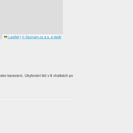
Leaflet
|
© Seznam.cz a.s. a další
nebo karavanů. Ubytování též v 8 chatkách po