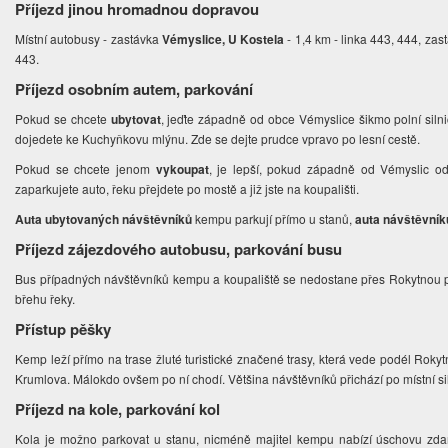
Příjezd jinou hromadnou dopravou
Místní autobusy - zastávka
Vémyslice, U Kostela
- 1,4 km - linka 443, 444, za
443.
Příjezd osobním autem, parkování
Pokud se chcete
ubytovat
, jeďte západně od obce Vémyslice šikmo polní silni
dojedete ke Kuchyňkovu mlýnu. Zde se dejte prudce vpravo po lesní cestě.
Pokud se chcete jenom
vykoupat
, je lepší, pokud západně od Vémyslic od
zaparkujete auto, řeku přejdete po mostě a již jste na koupališti.
Auta ubytovaných návštěvníků
kempu parkují přímo u stanů,
auta návštěvník
Příjezd zájezdového autobusu, parkování busu
Bus případných návštěvníků kempu a koupaliště se nedostane přes Rokytnou 
břehu řeky.
Přístup pěšky
Kemp leží přímo na trase žluté turistické značené trasy, která vede podél Ro
Krumlova. Málokdo ovšem po ní chodí. Většina návštěvníků přichází po místní si
Příjezd na kole, parkování kol
Kola je možno parkovat u stanu, nicméně majitel kempu nabízí úschovu zda