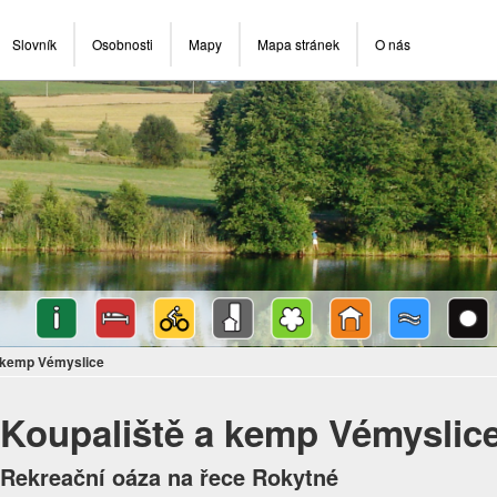
Slovník
Osobnosti
Mapy
Mapa stránek
O nás
a kemp Vémyslice
Koupaliště a kemp Vémyslic
Rekreační oáza na řece Rokytné