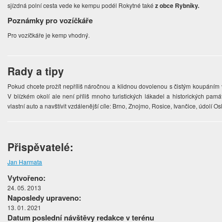
sjízdná polní cesta vede ke kempu podél Rokytné také
z obce Rybníky.
Poznámky pro vozíčkáře
Pro vozíčkáře je kemp vhodný.
Rady a tipy
Pokud chcete prožít nepříliš náročnou a klidnou dovolenou s čistým koupáním 
V blízkém okolí ale není příliš mnoho turistických lákadel a historických pa
vlastní auto a navštívit vzdálenější cíle: Brno, Znojmo, Rosice, Ivančice, údolí Osla
Přispěvatelé:
Jan Harmata
Vytvořeno:
24. 05. 2013
Naposledy upraveno:
13. 01. 2021
Datum poslední návštěvy redakce v terénu