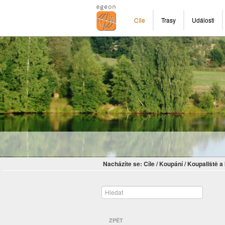
Cíle
Trasy
Události
Nacházíte se:
Cíle
/
Koupání
/
Koupaliště 
ZPĚT