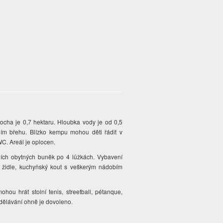
ocha je 0,7 hektaru. Hloubka vody je od 0,5
žním břehu. Blízko kempu mohou děti řádit v
WC. Areál je oplocen.
ních obytných buněk po 4 lůžkách. Vybavení
né židle, kuchyňský kout s veškerým nádobím
ohou hrát stolní tenis, streetball, pétanque,
zdělávání ohně je dovoleno.