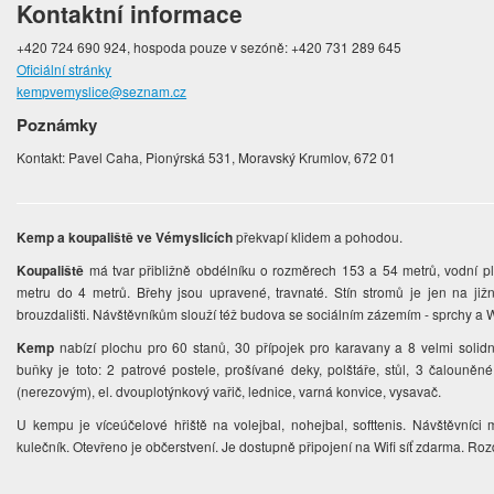
Kontaktní informace
+420 724 690 924, hospoda pouze v sezóně: +420 731 289 645
Oficiální stránky
kempvemyslice@seznam.cz
Poznámky
Kontakt: Pavel Caha, Pionýrská 531, Moravský Krumlov, 672 01
Kemp a koupaliště ve Vémyslicích
překvapí klidem a pohodou.
Koupaliště
má tvar přibližně obdélníku o rozměrech 153 a 54 metrů, vodní pl
metru do 4 metrů. Břehy jsou upravené, travnaté. Stín stromů je jen na ji
brouzdališti. Návštěvníkům slouží též budova se sociálním zázemím - sprchy a 
Kemp
nabízí plochu pro 60 stanů, 30 přípojek pro karavany a 8 velmi solid
buňky je toto: 2 patrové postele, prošívané deky, polštáře, stůl, 3 čalouně
(nerezovým), el. dvouplotýnkový vařič, lednice, varná konvice, vysavač.
U kempu je víceúčelové hřiště na volejbal, nohejbal, softtenis. Návštěvníci m
kulečník. Otevřeno je občerstvení. Je dostupně připojení na Wifi síť zdarma. Ro