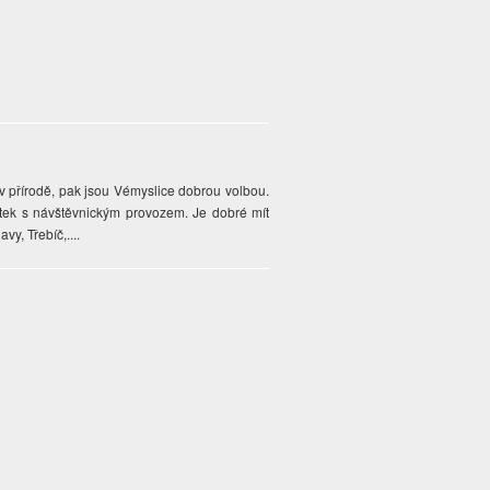
v přírodě, pak jsou Vémyslice dobrou volbou.
mátek s návštěvnickým provozem. Je dobré mít
vy, Třebíč,....