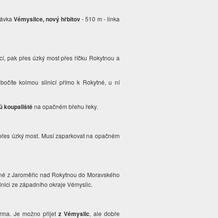
stávka
Vémyslice, nový hřbitov
- 510 m - linka
cí, pak přes úzký most přes říčku Rokytnou a
bočíte kolmou silnicí přímo k Rokytné, u ní
ů koupaliště
na opačném břehu řeky.
přes úzký most. Musí zaparkovat na opačném
kytné z Jaroměřic nad Rokytnou do Moravského
lnici ze západního okraje Vémyslic.
rma. Je možno přijet
z Vémyslic
, ale dobře