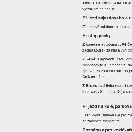
silnici stále vzhůru ještě asi
vjezdu stejně nepustí.
Příjezd zájezdového au
Zájezdový autobus nejlépe zap
Přístup pěšky
Z konečné autobusu č. 64 Č
začíná kousek za ním a vyhlídk
Z Velké Klajdovky
jděte lom
Neodbočujte k Lamacentru dolev
zprava. Po zdolání krátkého p
Celkem 1,8 km.
Z Bílovic nad Svitavou
od sok
lesní cesty Šumbera. Dejte se p
Příjezd na kole, parková
Lesní cesta Šumbera je pro cyk
se značným stoupáním.
Poznámky pro vozíčkář