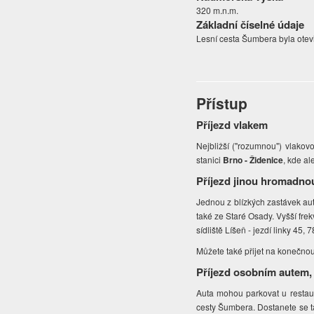
320 m.n.m.
Základní číselné údaje
Lesní cesta Šumbera byla otevř
Přístup
Příjezd vlakem
Nejbližší ("rozumnou") vlakovo
stanici
Brno - Židenice
, kde al
Příjezd jinou hromadno
Jednou z blízkých zastávek au
také ze Staré Osady. Vyšší frek
sídliště Líšeň - jezdí linky 45, 7
Můžete také přijet na konečnou
Příjezd osobním autem,
Auta mohou parkovat u restau
cesty Šumbera. Dostanete se t