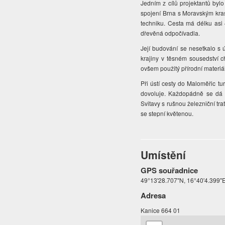
Jedním z cílů projektantů bylo
spojení Brna s Moravským krasem
techniku. Cesta má délku asi 
dřevěná odpočívadla.
Její budování se nesetkalo s 
krajiny v těsném sousedství 
ovšem použitý přírodní materiá
Při ústí cesty do Maloměřic tu
dovoluje. Každopádně se dá
Svitavy s rušnou železniční tr
se stepní květenou.
Umístění
GPS souřadnice
49°13'28.707"N, 16°40'4.399"
Adresa
Kanice 664 01