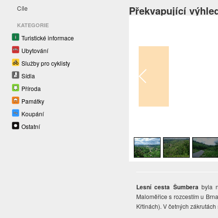
Překvapující výhled
Cíle
KATEGORIE
Turistické informace
Ubytování
Služby pro cyklisty
Sídla
Příroda
Památky
Koupání
1
/
4
Ostatní
Lesní cesta Šumbera
byla 
Maloměřice s rozcestím u Brna
Křtinách). V četných zákrutách