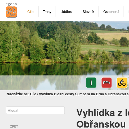
Cíle
Trasy
Události
Slovník
Osobnosti
Nacházíte se:
Cíle
/
Vyhlídka z lesní cesty Šumbera na Brno a Obřanskou s
Vyhlídka z 
Obřanskou 
ZPĚT