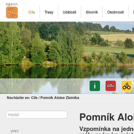
Cíle
Trasy
Události
Slovník
Osobnosti
Nacházíte se:
Cíle
/
Pomník Aloise Zlatníka
Pomník Aloi
Vzpomínka na jedn
ZPĚT