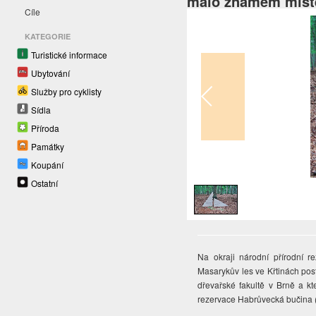
málo známém míst
Cíle
KATEGORIE
Turistické informace
Ubytování
Služby pro cyklisty
Sídla
Příroda
Památky
Koupání
1
/
1
Ostatní
Na okraji národní přírodní 
Masarykův les ve Křtinách po
dřevařské fakultě v Brně a k
rezervace Habrůvecká bučina (