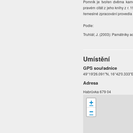
Pomník je tvořen dvěma kame
pravém citát z jeho knihy z r.
řemeslné zpracování provedla
Podle:
Truhlář, J. (2003): Památníky 
Umístění
GPS souřadnice
49°19'26.091"N, 16°42'0.333"
Adresa
Habrůvka 679 04
+
−