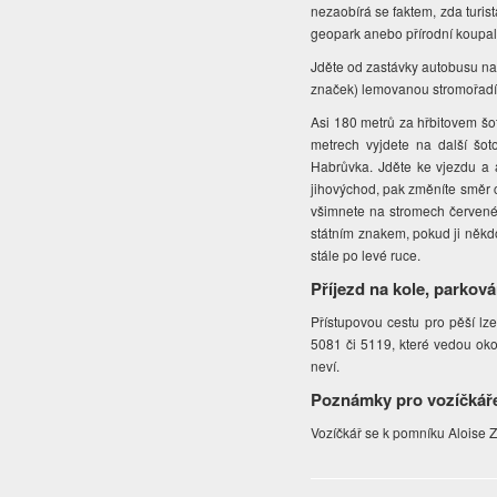
nezaobírá se faktem, zda turist
geopark anebo přírodní koupali
Jděte od zastávky autobusu na 
značek) lemovanou stromořadím
Asi 180 metrů za hřbitovem šot
metrech vyjdete na další šo
Habrůvka. Jděte ke vjezdu a a
jihovýchod, pak změníte směr c
všimnete na stromech červené
státním znakem, pokud ji někd
stále po levé ruce.
Příjezd na kole, parková
Přístupovou cestu pro pěší lze
5081 či 5119, které vedou oko
neví.
Poznámky pro vozíčkář
Vozíčkář se k pomníku Aloise Z