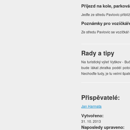
Příjezd na kole, parková
Jeďte ze středu Pavlovic přibli
Poznámky pro vozíčkář
Ze středu Pavlovic se vozíčká
Rady a tipy
Na turistický výlet Vyškov - 
bude lákat zkratka podél poto
Nechoďte tudy, je tu velmi špa
Přispěvatelé:
Jan Harmata
Vytvořeno:
31. 10. 2013
Naposledy upraveno: