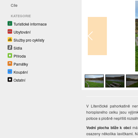
Cíle
KATEGORIE
Turistické informace
Ubytování
Služby pro cyklisty
Sídla
Příroda
Památky
1
/
7
Koupání
Ostatní
V Litenčické pahorkatině n
horopisného celku jsou výji
potoce s plošně nepříliš rozs
Vodní plocha blíže k obci
má 
osazeny několika lavičkami. Na 