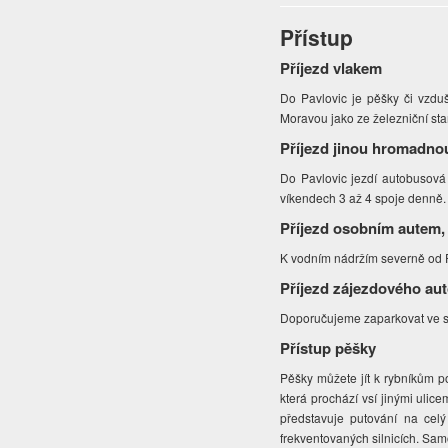
Přístup
Příjezd vlakem
Do Pavlovic je pěšky či vzdu
Moravou jako ze železniční st
Příjezd jinou hromadno
Do Pavlovic jezdí autobusová 
víkendech 3 až 4 spoje denně.
Příjezd osobním autem,
K vodním nádržím severně od 
Příjezd zájezdového au
Doporučujeme zaparkovat ve st
Přístup pěšky
Pěšky můžete jít k rybníkům 
která prochází vsí jinými ulic
představuje putování na cel
frekventovaných silnicích. Sam