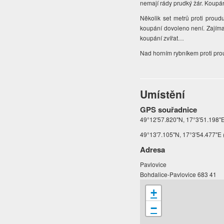
nemají rády prudký žár. Koupán
Několik set metrů proti proud
koupání dovoleno není. Zajímav
koupání zvířat…
Nad horním rybníkem proti pr
Umístění
GPS souřadnice
49°12'57.820"N, 17°3'51.198"E
49°13'7.105"N, 17°3'54.477"E 
Adresa
Pavlovice
Bohdalice-Pavlovice 683 41
+
−