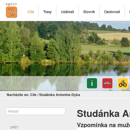
Cíle
Trasy
Události
Slovník
Osobnosti
Nacházíte se:
Cíle
/
Studánka Antonína Dyka
Studánka A
Vzpomínka na muže,
ZPĚT