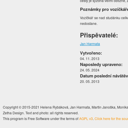
cesty je sjízdná velmi obtížně,
Poznámky pro vozíčkář
Vozíčkář se nad studánku cel
nedostane.
Přispěvatelé:
Jan Harmata
Vytvořeno:
04. 11. 2013
Naposledy upraveno:
24. 05. 2024
Datum poslední návštěv
20. 05. 2013
Copyright © 2015-2021 Helena Rybáková, Jan Harmata, Martin Janoška, Monika 
Zetha Design. Text and photo: all rights reserved.
This program is Free Software under the terms of
AGPL v3
.
Click here for the so