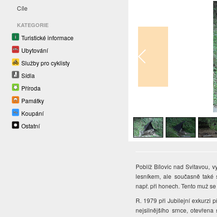
Cíle
KATEGORIE
Turistické informace
Ubytování
Služby pro cyklisty
Sídla
Příroda
Památky
1
/
4
Koupání
Ostatní
Poblíž Bílovic nad Svitavou, v
lesníkem, ale současně také
např. při honech. Tento muž s
R. 1979 při Jubilejní exkurzi 
nejsilnějšího srnce, otevřena