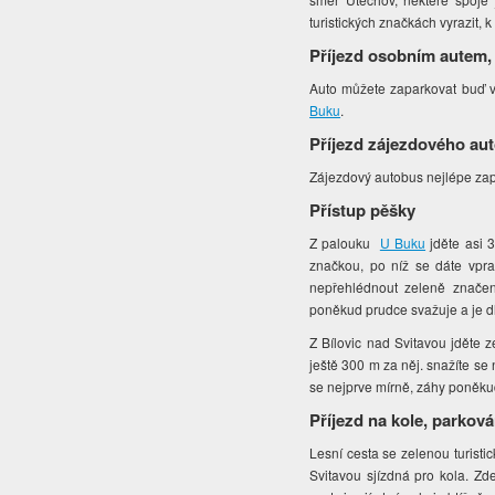
turistických značkách vyrazit, 
Příjezd osobním autem,
Auto můžete zaparkovat buď 
Buku
.
Příjezd zájezdového au
Zájezdový autobus nejlépe za
Přístup pěšky
Z palouku
U Buku
jděte asi 
značkou, po níž se dáte vpra
nepřehlédnout zeleně značen
poněkud prudce svažuje a je d
Z Bílovic nad Svitavou jděte 
ještě 300 m za něj. snažíte s
se nejprve mírně, záhy poněku
Příjezd na kole, parková
Lesní cesta se zelenou turist
Svitavou sjízdná pro kola. Zd