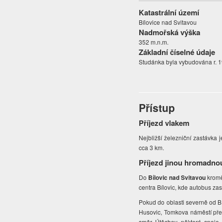
Katastrální území
Bílovice nad Svitavou
Nadmořská výška
352 m.n.m.
Základní číselné údaje
Studánka byla vybudována r. 1
Přístup
Příjezd vlakem
Nejbližší železniční zastávka 
cca 3 km.
Příjezd jinou hromadno
Do
Bílovic nad Svitavou
kromě
centra Bílovic, kde autobus zas
Pokud do oblasti severně od Bíl
Husovic, Tomkova náměstí přes
směr Útěchov, některé spoje