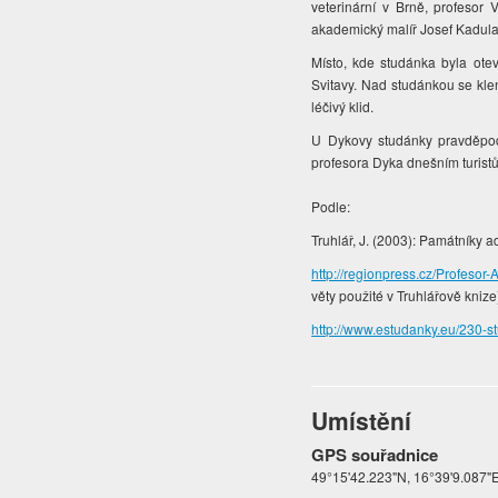
veterinární v Brně, profesor
akademický malíř Josef Kadula, 
Místo, kde studánka byla ote
Svitavy. Nad studánkou se klen
léčivý klid.
U Dykovy studánky pravděpod
profesora Dyka dnešním turist
Podle:
Truhlář, J. (2003): Památníky 
http://regionpress.cz/Profesor
věty použité v Truhlářově knize
http://www.estudanky.eu/230-
Umístění
GPS souřadnice
49°15'42.223"N, 16°39'9.087"