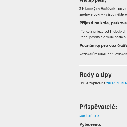
Přístup pěšky
Z Hlubokých Mašůvek:
po zel
sněhové pokrývky jsou někter
Příjezd na kole, parková
Pro kola příjezd od Hlubokýc
Podél potoka ale vede cesta sj
Poznámky pro vozíčkář
Vozíčkářům údolí Plenkovické
Rady a tipy
Určitě zajděte na
zříceninu hra
Přispěvatelé:
Jan Harmata
Vytvořeno: