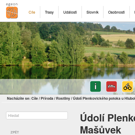
Cíle
Trasy
Události
Slovník
Osobnosti
Nacházíte se:
Cíle
/
Příroda
/
Rostliny
/
Údolí Plenkovického potoka u Hlub
Údolí Plen
Mašůvek
ZPĚT