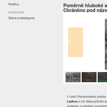
Poměrně hluboké a s
Rostliny
Chráněno pod názv
KATEGORIE
Žádné podkategorie
1
/
4
V údolí Plenkovického potoka
Lapikus
a má status přírodní p
podkladu a vytvářejí romantick