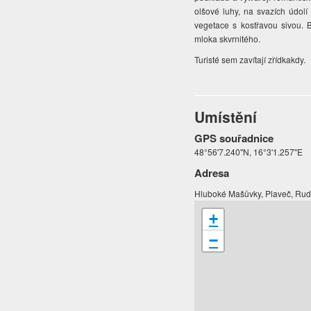
olšové luhy, na svazích údolí
vegetace s kostřavou sivou. 
mloka skvrnitého.
Turisté sem zavítají zřídkakdy.
Umístění
GPS souřadnice
48°56'7.240"N, 16°3'1.257"E
Adresa
Hluboké Mašůvky, Plaveč, Rud
+
−