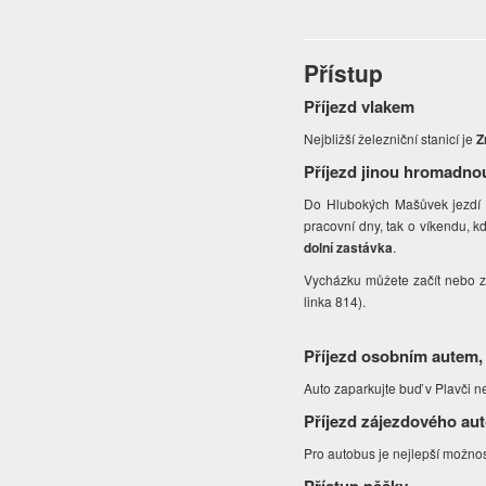
Přístup
Příjezd vlakem
Nejbližší železniční stanicí je
Z
Příjezd jinou hromadno
Do Hlubokých Mašůvek jezdí 
pracovní dny, tak o víkendu, 
dolní zastávka
.
Vycházku můžete začít nebo 
linka 814).
Příjezd osobním autem,
Auto zaparkujte buď v Plavči 
Příjezd zájezdového au
Pro autobus je nejlepší možnos