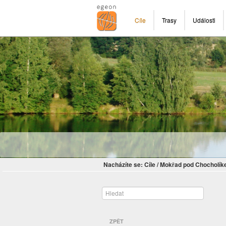
Cíle
Trasy
Události
Nacházíte se:
Cíle
/
Mokřad pod Chocholí
ZPĚT