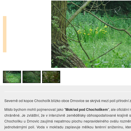
Severně od kopce Chocholík blízko obce Drnovice se skrývá mezi poli přírodní 
Místo bychom mohli pojmenovat jako "
Mokřad pod Chocholíkem
", ale oficiál
chráněné. Je zvláštní, že v intenzivně zemědělsky obhospodařované krajině
Chocholíku u Drnovic zaujímá nepatrnou plochu nepravidelného oválu rozměrů
jednotvárnými poli. Voda v mokřadu zaplavuje mělkou terénní sníženinu, kter