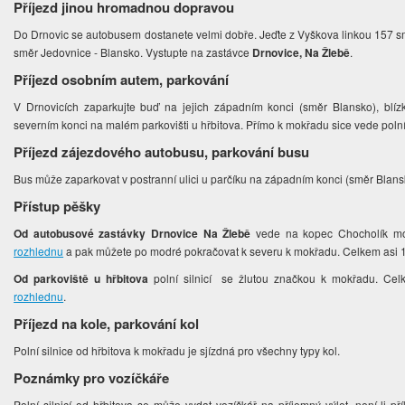
Příjezd jinou hromadnou dopravou
Do Drnovic se autobusem dostanete velmi dobře. Jeďte z Vyškova linkou 157 s
směr Jedovnice - Blansko. Vystupte na zastávce
Drnovice, Na Žlebě
.
Příjezd osobním autem, parkování
V Drnovicích zaparkujte buď na jejich západním konci (směr Blansko), blí
severním konci na malém parkovišti u hřbitova. Přímo k mokřadu sice vede polní 
Příjezd zájezdového autobusu, parkování busu
Bus může zaparkovat v postranní ulici u parčíku na západním konci (směr Blans
Přístup pěšky
Od autobusové zastávky Drnovice Na Žlebě
vede na kopec Chocholík mod
rozhlednu
a pak můžete po modré pokračovat k severu k mokřadu. Celkem asi 1
Od parkoviště u hřbitova
polní silnicí se žlutou značkou k mokřadu. Ce
rozhlednu
.
Příjezd na kole, parkování kol
Polní silnice od hřbitova k mokřadu je sjízdná pro všechny typy kol.
Poznámky pro vozíčkáře
Polní silnicí od hřbitova se může vydat vozíčkář na příjemný výlet, není-li př