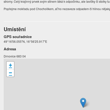
stromy. Celý krajinný prvek svým stínem láká k odpočinku, ale lavičky či stolky t
Popřejme mokřadu pod Chocholíkem, ať ho nezaveze odpadem či hlínou nějaký 
Umístění
GPS souřadnice
49°16'56.055"N, 16°56'25.917"E
Adresa
Drnovice 683 04
+
−