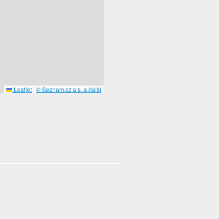
Leaflet
|
© Seznam.cz a.s. a další