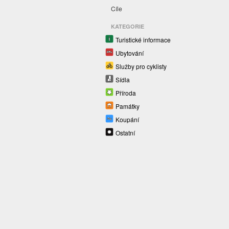
Cíle
KATEGORIE
Turistické informace
Ubytování
Služby pro cyklisty
Sídla
Příroda
Památky
Koupání
Ostatní