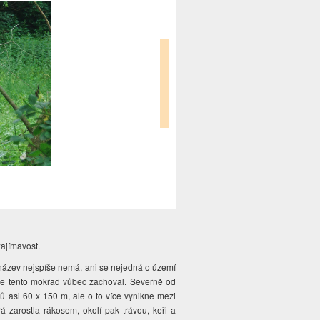
zajímavost.
ní název nejspíše nemá, ani se nejedná o území
 se tento mokřad vůbec zachoval. Severně od
 asi 60 x 150 m, ale o to více vynikne mezi
á zarostla rákosem, okolí pak trávou, keři a