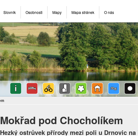
Slovník
Osobnosti
Mapy
Mapa stránek
O nás
kem
Mokřad pod Chocholíkem
Hezký ostrůvek přírody mezi poli u Drnovic n