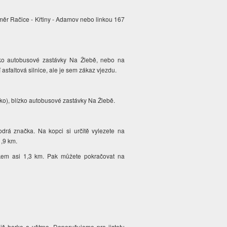
měr Račice - Křtiny - Adamov nebo linkou 167
zko autobusové zastávky Na Žlebě, nebo na
asfaltová silnice, ale je sem zákaz vjezdu.
ko), blízko autobusové zastávky Na Žlebě.
rá značka. Na kopci si určitě vylezete na
,9 km.
lkem asi 1,3 km. Pak můžete pokračovat na
íliš horko a větrno. Doporučujeme pro jistotu