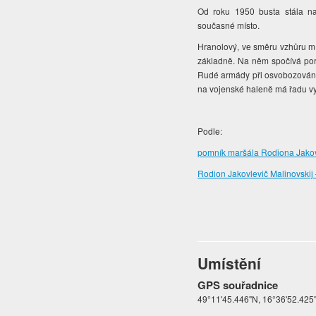
Od roku 1950 busta stála na
současné místo.
Hranolový, ve směru vzhůru mí
základně. Na něm spočívá portr
Rudé armády při osvobozování 
na vojenské haleně má řadu 
Podle:
pomník maršála Rodiona Jakov
Rodion Jakovlevič Malinovskij
Umístění
GPS souřadnice
49°11'45.446"N, 16°36'52.425