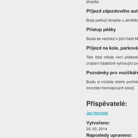
divadla.
Příjezd zájezdového au
Busy parkují obvykle u Janáčk
Přístup pěšky
Busta se nachází v jižní části
Příjezd na kole, parková
Tato část města není přátelsk
značení částečně vyhovující p
Poznámky pro vozíčkář
Bustu si můžete dobře prohlé
množství tramvajových kolejí.
Přispěvatelé:
Jan Harmata
Vytvořeno:
20. 03. 2014
Naposledy upraveno: