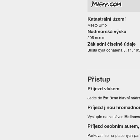
Katastrální území
Město Brno
Nadmořská výška
205 m.n.m.
Základní číselné údaje
Busta byla odhalena 5. 11. 19
Přístup
Příjezd vlakem
Jeďte do
žst Brno hlavní nádr
Příjezd jinou hromadno
Vystupte na zastávce
Malinov
Příjezd osobním autem,
Parkovat lze na placených pa