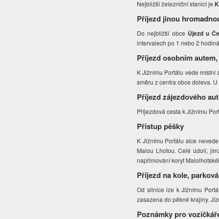
Nejbližší železniční stanicí je
K
Příjezd jinou hromadno
Do nejbližší obce
Újezd u Č
intervalech po 1 nebo 2 hodiná
Příjezd osobním autem,
K Jižnímu Portálu vede místní
směru z centra obce doleva. U 
Příjezd zájezdového au
Příjezdová cesta k Jižnímu Port
Přístup pěšky
K Jižnímu Portálu sice nevede 
Malou Lhotou. Celé údolí, jím
napřimování koryt Malolhotské
Příjezd na kole, parková
Od silnice lze k Jižnímu Port
zasazena do pěkné krajiny. Jíz
Poznámky pro vozíčkář