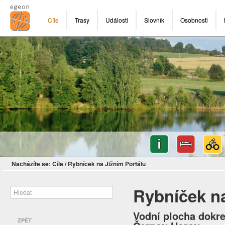
Cíle
Trasy
Události
Slovník
Osobnosti
Nacházíte se:
Cíle
/
Rybníček na Jižním Portálu
Rybníček na
Vodní plocha dokr
ZPĚT