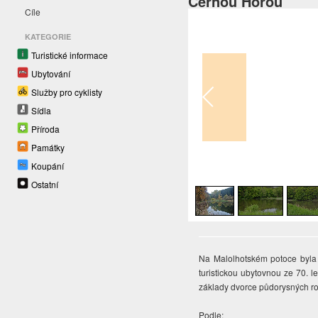
Černou Horou
Cíle
KATEGORIE
Turistické informace
Ubytování
Služby pro cyklisty
Sídla
Příroda
Památky
Koupání
1
/
4
Ostatní
Na Malolhotském potoce byla 
turistickou ubytovnou ze 70. le
základy dvorce půdorysných rozm
Podle: