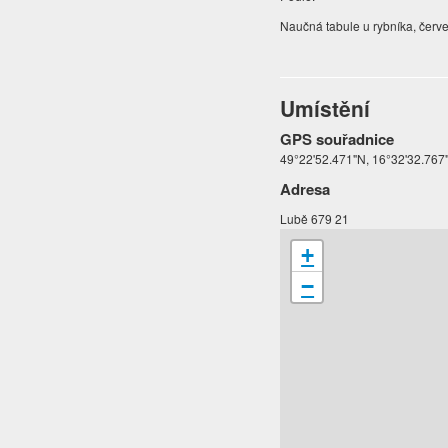
Naučná tabule u rybníka, červ
Umístění
GPS souřadnice
49°22'52.471"N, 16°32'32.767
Adresa
Lubě 679 21
+
−