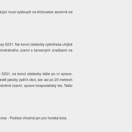
ující musí vystoupit na křižovatce severně od
asy 5231. Na konci zástavby cyklotrasa uhýbá
ty chráněného území s červenými značkami na
e 5231, na konci zástavby stále po ní vpravo.
stě jakoby zpět k obci, ale asi po 20 metrech
chráněné území, vpravo hospodářský les. Takto
vice - Podlesí vhodná jen pro horská kola.