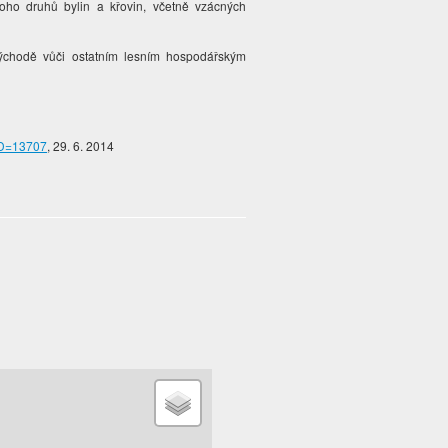
noho druhů bylin a křovin, včetně vzácných
východě vůči ostatním lesním hospodářským
ID=13707
, 29. 6. 2014