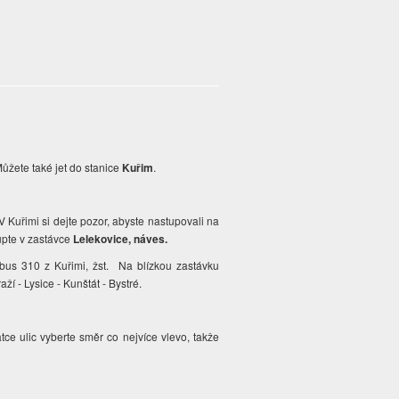
Můžete také jet do stanice
Kuřim
.
 V Kuřimi si dejte pozor, abyste nastupovali na
upte v zastávce
Lelekovice, náves.
tobus 310 z Kuřimi, žst. Na blízkou zastávku
ží - Lysice - Kunštát - Bystré.
tce ulic vyberte směr co nejvíce vlevo, takže