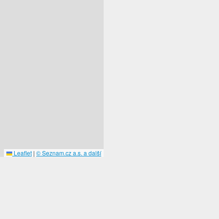
Leaflet
|
© Seznam.cz a.s. a další