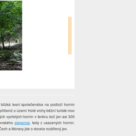
blízká lesní společenstva na podloží hornin
přičemž o území Holé vrchy běžní turisté moc
h vyvřelých hornin v terénu leží jen asi 300
evonského
slepence
, tedy z usazených hornin.
Čech a Moravy jde o docela rozšířený jev.