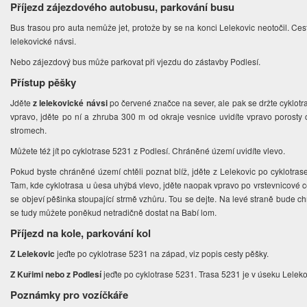
Příjezd zájezdového autobusu, parkování busu
Bus trasou pro auta nemůže jet, protože by se na konci Lelekovic neotočil. Cest
lelekovické návsi.
Nebo zájezdový bus může parkovat při vjezdu do zástavby Podlesí.
Přístup pěšky
Jděte
z lelekovické návsi
po červené značce na sever, ale pak se držte cyklotr
vpravo, jděte po ní a zhruba 300 m od okraje vesnice uvidíte vpravo poros
stromech.
Můžete též jít po cyklotrase 5231 z Podlesí. Chráněné území uvidíte vlevo.
Pokud byste chráněné území chtěli poznat blíž, jděte z Lelekovic po cyklotras
Tam, kde cyklotrasa u ůesa uhýbá vlevo, jděte naopak vpravo po vrstevnicové ce
se objeví pěšinka stoupající strmě vzhůru. Tou se dejte. Na levé straně bude 
se tudy můžete poněkud netradičně dostat na Babí lom.
Příjezd na kole, parkování kol
Z Lelekovic
jeďte po cyklotrase 5231 na západ, viz popis cesty pěšky.
Z Kuřimi nebo z Podlesí
jeďte po cyklotrase 5231. Trasa 5231 je v úseku Leleko
Poznámky pro vozíčkáře