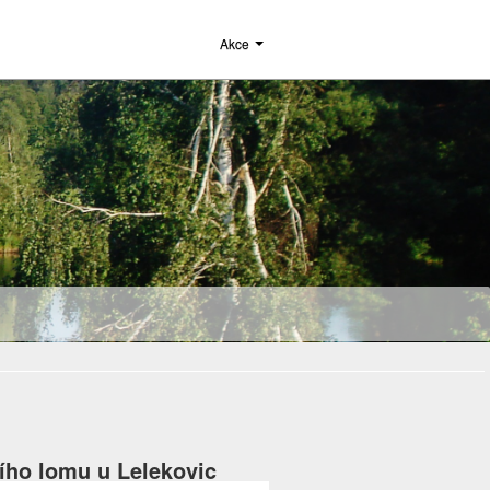
Akce
bího lomu u Lelekovic