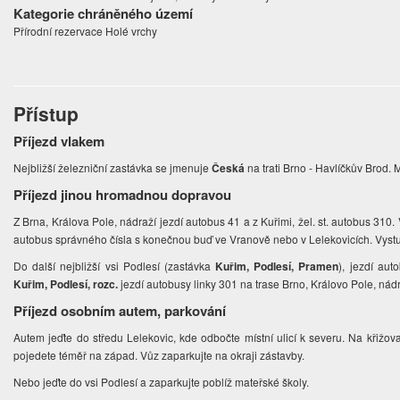
Kategorie chráněného území
Přírodní rezervace Holé vrchy
Přístup
Příjezd vlakem
Nejbližší železniční zastávka se jmenuje
Česká
na trati Brno - Havlíčkův Brod. 
Příjezd jinou hromadnou dopravou
Z Brna, Králova Pole, nádraží jezdí autobus 41 a z Kuřimi, žel. st. autobus 310.
autobus správného čísla s konečnou buď ve Vranově nebo v Lelekovicích. Vyst
Do další nejbližší vsi Podlesí (zastávka
Kuřim, Podlesí, Pramen
), jezdí au
Kuřim, Podlesí, rozc.
jezdí autobusy linky 301 na trase Brno, Královo Pole, nádra
Příjezd osobním autem, parkování
Autem jeďte do středu Lelekovic, kde odbočte místní ulicí k severu. Na křižova
pojedete téměř na západ. Vůz zaparkujte na okraji zástavby.
Nebo jeďte do vsi Podlesí a zaparkujte poblíž mateřské školy.