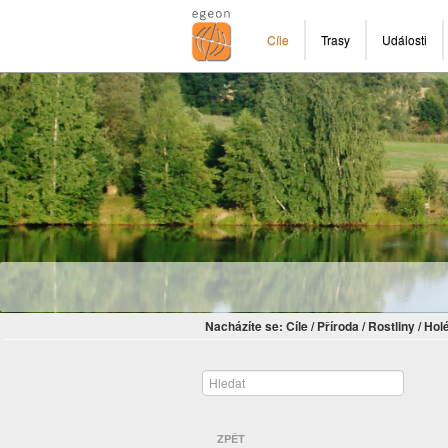
Cíle
Trasy
Události
Nacházíte se:
Cíle
/
Příroda
/
Rostliny
/
Hol
ZPĚT