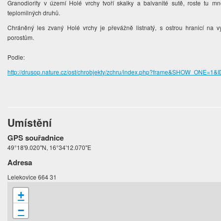
Granodiority v území Holé vrchy tvoří skalky a balvanité sutě, roste tu m
teplomilných druhů.
Chráněný les zvaný Holé vrchy je převážně listnatý, s ostrou hranicí na 
porostům.
Podle:
http://drusop.nature.cz/ost/chrobjekty/zchru/index.php?frame&SHOW_ONE=1&
Umístění
GPS souřadnice
49°18'9.020"N, 16°34'12.070"E
Adresa
Lelekovice 664 31
+
−