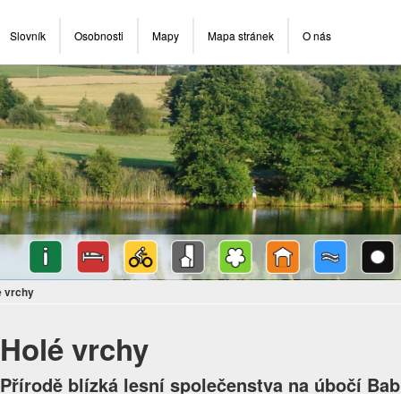
Slovník
Osobnosti
Mapy
Mapa stránek
O nás
é vrchy
Holé vrchy
Přírodě blízká lesní společenstva na úbočí Ba