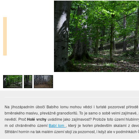
Na jihozápadním úbočí Babího lomu mohou vědci i turisté pozorovat přírodě 
brněnského masivu, převážně granodioritů. To je samo o sobě velmi zajímavé, 
nevědí. Proč
Holé vrchy
uvádíme jako zajímavost? Protože toto území hlubinnýc
m od chráněného území
Babí lom
, který je tvořen především skalami z d
Střídání hornin na tak malém území stojí za pozornost, i když ale v podmínkách 