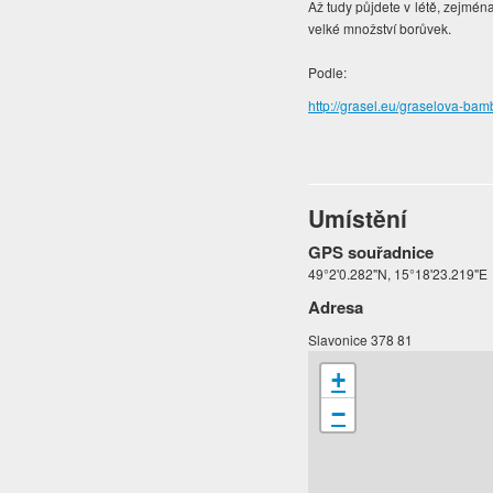
Až tudy půjdete v létě, zejména
velké množství borůvek.
Podle:
http://grasel.eu/graselova-bam
Umístění
GPS souřadnice
49°2'0.282"N, 15°18'23.219"E
Adresa
Slavonice 378 81
+
−