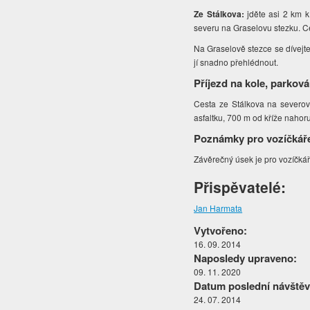
Ze Stálkova:
jděte asi 2 km 
severu na Graselovu stezku. C
Na Graselově stezce se dívejt
jí snadno přehlédnout.
Příjezd na kole, parková
Cesta ze Stálkova na severový
asfaltku, 700 m od kříže nahoru
Poznámky pro vozíčkář
Závěrečný úsek je pro vozíčkář
Přispěvatelé:
Jan Harmata
Vytvořeno:
16. 09. 2014
Naposledy upraveno:
09. 11. 2020
Datum poslední návštěv
24. 07. 2014