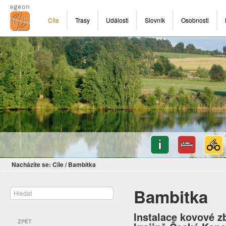
Cíle
Trasy
Události
Slovník
Osobnosti
Nacházíte se:
Cíle
/
Bambitka
Bambitka
Instalace kovové zb
ZPĚT