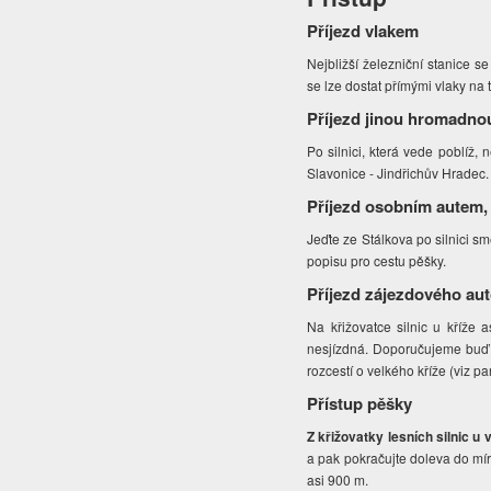
Příjezd vlakem
Nejbližší železniční stanice s
se lze dostat přímými vlaky na 
Příjezd jinou hromadno
Po silnici, která vede poblíž,
Slavonice - Jindřichův Hradec. 
Příjezd osobním autem,
Jeďte ze Stálkova po silnici s
popisu pro cestu pěšky.
Příjezd zájezdového au
Na křižovatce silnic u kříže 
nesjízdná. Doporučujeme buď p
rozcestí o velkého kříže (viz p
Přístup pěšky
Z křižovatky lesních silnic 
a pak pokračujte doleva do mí
asi 900 m.