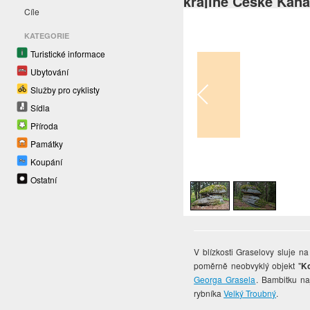
krajině České Kan
Cíle
KATEGORIE
Turistické informace
Ubytování
Služby pro cyklisty
Sídla
Příroda
Památky
Koupání
1
/
2
Ostatní
V blízkosti Graselovy sluje n
poměrně neobvyklý objekt "
Ko
Georga Grasela
. Bambitku na
rybníka
Velký Troubný
.