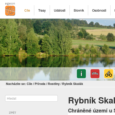
Cíle
Trasy
Události
Slovník
Osobnosti
Nacházíte se:
Cíle
/
Příroda
/
Rostliny
/
Rybník Skalák
Rybník Ska
Chráněné území u 
ZPĚT