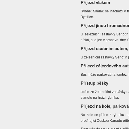
Příjezd vlakem
Rybník Skalák se nachází v tě
Bystřice.
Příjezd jinou hromadno
U železniční zastávky Senotín
nízká, a to jen v pracovní dny
Příjezd osobním autem,
U železniční zastávky Senotín 
Příjezd zájezdového au
Bus může parkovat na tomtéž m
Přístup pěšky
Jděte ze železniční zastávky na
stanete na hrázi rybníka.
Příjezd na kole, parková
Na kole se přímo k rybníku ne
protínající Českou Kanadu př