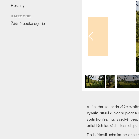
Rostliny
KATEGORIE
Žádné podkategorie
1
/
3
V těsném sousedství železničn
rybník Skalák
. Vodní plocha 
vodního režimu, vysoké pestr
přilehlých loukách i lesních po
Do blízkosti rybníka se dosta