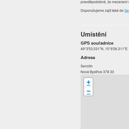
pravděpodobné, že mezerami m
Doporučujeme zajít také do
Se
Umístění
GPS souřadnice
49°3'53.531"N, 15°9'26.311"E
Adresa
Senotín
Nová Bystřice 378 33
+
−