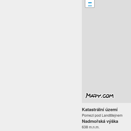
−
Katastrální území
Pomezí pod Landštejnem
Nadmořská výška
638 m.n.m.