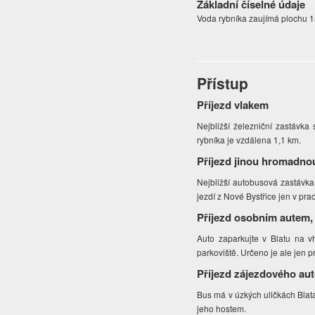
Základní číselné údaje
Voda rybníka zaujímá plochu 1
Přístup
Příjezd vlakem
Nejbližší železniční zastávka
rybníka je vzdálena 1,1 km.
Příjezd jinou hromadno
Nejbližší autobusová zastávk
jezdí z Nové Bystřice jen v prac
Příjezd osobním autem,
Auto zaparkujte v Blatu na 
parkoviště. Určeno je ale jen p
Příjezd zájezdového au
Bus má v úzkých uličkách Blat
jeho hostem.