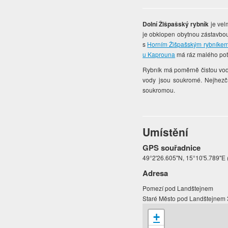
Dolní Žišpašský rybník
je vel
je obklopen obytnou zástavbou
s
Horním Žišpašským rybníke
u Kaprouna
má ráz malého pot
Rybník má poměrně čistou vod
vody jsou soukromé. Nejhezčí
soukromou.
Umístění
GPS souřadnice
49°2'26.605"N, 15°10'5.789"E 
Adresa
Pomezí pod Landštejnem
Staré Město pod Landštejnem
+