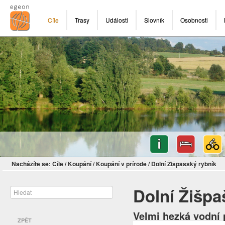
Cíle
Trasy
Události
Slovník
Osobnosti
Nacházíte se:
Cíle
/
Koupání
/
Koupání v přírodě
/
Dolní Žišpašský rybník
Dolní Žišpa
Velmi hezká vodní
ZPĚT