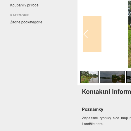
Koupání v přírodě
KATEGORIE
Žádné podkategorie
1
/
4
Kontaktní infor
Poznámky
Žišpašské rybníky sice mají n
Landštejnem.