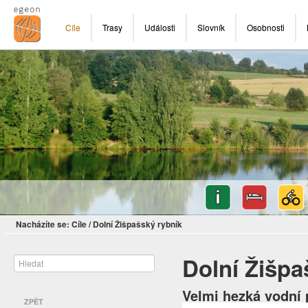
Cíle
Trasy
Události
Slovník
Osobnosti
Nacházíte se:
Cíle
/
Dolní Žišpašský rybník
Dolní Žišpa
Velmi hezká vodní
ZPĚT