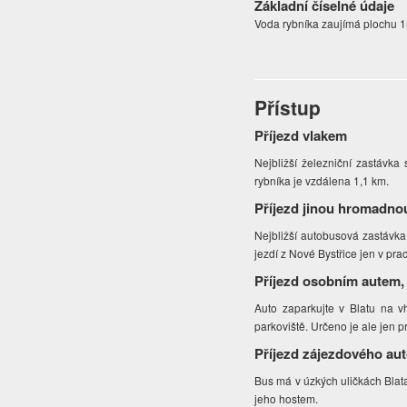
Základní číselné údaje
Voda rybníka zaujímá plochu 1
Přístup
Příjezd vlakem
Nejbližší železniční zastávka
rybníka je vzdálena 1,1 km.
Příjezd jinou hromadno
Nejbližší autobusová zastávk
jezdí z Nové Bystřice jen v prac
Příjezd osobním autem,
Auto zaparkujte v Blatu na 
parkoviště. Určeno je ale jen p
Příjezd zájezdového au
Bus má v úzkých uličkách Blat
jeho hostem.