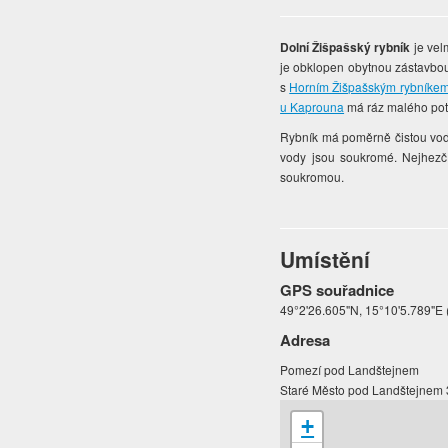
Dolní Žišpašský rybník
je vel
je obklopen obytnou zástavbou
s
Horním Žišpašským rybníke
u Kaprouna
má ráz malého pot
Rybník má poměrně čistou vod
vody jsou soukromé. Nejhezčí
soukromou.
Umístění
GPS souřadnice
49°2'26.605"N, 15°10'5.789"E 
Adresa
Pomezí pod Landštejnem
Staré Město pod Landštejnem
+