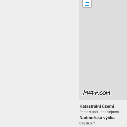
−
Katastrální území
Pomezí pod Landštejnem
Nadmořská výška
638 m.n.m.