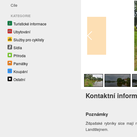
Cíle
KATEGORIE
Turistické informace
Ubytování
Služby pro cyklisty
Sídla
Příroda
Památky
1
/
4
Koupání
Ostatní
Kontaktní infor
Poznámky
Žišpašské rybníky sice mají n
Landštejnem.