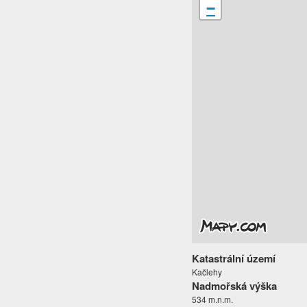
−
Katastrální území
Kačlehy
Nadmořská výška
534 m.n.m.