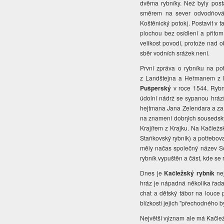
dvěma rybníky. Než byly posta
směrem na sever odvodňová
Koštěnický potok). Postavit v 
plochou bez osídlení a přit
velikost povodí, protože nad 
sběr vodních srážek není.
První zpráva o rybníku na po
z Landštejna a Heřmanem z 
Pušperský
v roce 1544. Rybn
údolní nádrž se sypanou hráz
hejtmana Jana Zelendara a z
na znamení dobrých sousedský
Krajířem z Krajku. Na Kačležs
Staňkovský rybník) a potřebova
měly načas společný název Sou
rybník vypuštěn a část, kde se 
Dnes je
Kačležský rybník
nej
hráz je nápadná několika řad
chat a dětský tábor na louce 
blízkosti jejich "přechodného byd
Největší význam ale má Kačlež