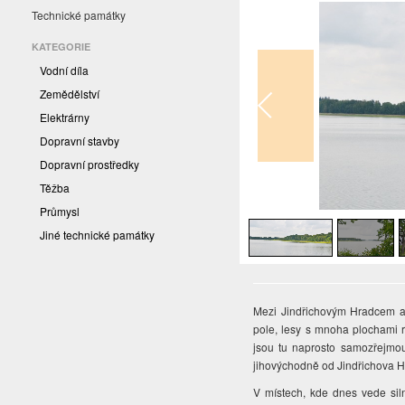
Technické památky
KATEGORIE
Vodní díla
Zemědělství
Elektrárny
Dopravní stavby
Dopravní prostředky
Těžba
1
/
6
Průmysl
Jiné technické památky
Mezi Jindřichovým Hradcem a K
pole, lesy s mnoha plochami r
jsou tu naprosto samozřejmou 
jihovýchodně od Jindřichova H
V místech, kde dnes vede sil