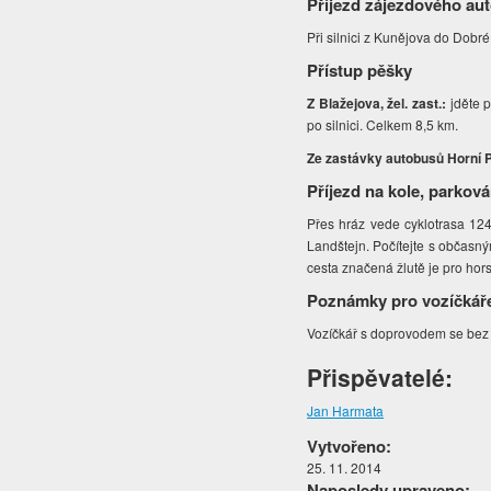
Příjezd zájezdového au
Při silnici z Kunějova do Dobr
Přístup pěšky
Z Blažejova, žel. zast.:
jděte p
po silnici. Celkem 8,5 km.
Ze zastávky autobusů Horní P
Příjezd na kole, parková
Přes hráz vede cyklotrasa 124
Landštejn. Počítejte s občasný
cesta značená žlutě je pro hor
Poznámky pro vozíčkář
Vozíčkář s doprovodem se bez 
Přispěvatelé:
Jan Harmata
Vytvořeno:
25. 11. 2014
Naposledy upraveno: