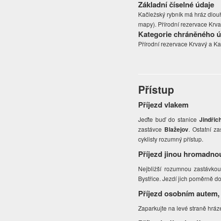
Základní číselné údaje
Kačležský rybník má hráz dlouh
mapy). Přírodní rezervace Krva
Kategorie chráněného 
Přírodní rezervace Krvavý a Ka
Přístup
Příjezd vlakem
Jeďte buď do stanice
Jindři
zastávce
Blažejov
. Ostatní z
cyklisty rozumný přístup.
Příjezd jinou hromadno
Nejbližší rozumnou zastávko
Bystřice. Jezdí jich poměrně do
Příjezd osobním autem,
Zaparkujte na levé straně hráze