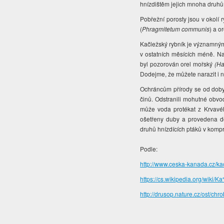
hnízdištěm jejich mnoha druhů
Pobřežní porosty jsou v okolí
(
Phragmitetum communis
) a o
Kačležský rybník je významný
v ostatních měsících méně. Na
byl pozorován orel mořský
(Ha
Dodejme, že můžete narazit i na
Ochráncům přírody se od doby,
činů. Odstranili mohutné obvo
může voda protékat z Krvavéh
ošetřeny duby a provedena d
druhů hnízdících ptáků v kompr
Podle:
http://www.ceska-kanada.cz/ka
https://cs.wikipedia.org/
http://drusop.nature.cz/ost/