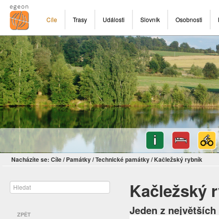
Cíle
Trasy
Události
Slovník
Osobnosti
Nacházíte se:
Cíle
/
Památky
/
Technické památky
/
Kačležský rybník
Kačležský r
Jeden z největších
ZPĚT