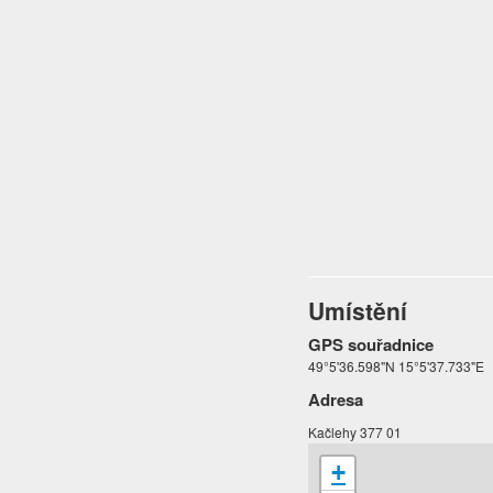
Umístění
GPS souřadnice
49°5'36.598"N 15°5'37.733"E
Adresa
Kačlehy 377 01
+