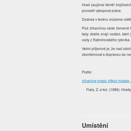
Hrad zaujímal téměř trojůhelní
provedli výkopové práce.
Dodnes v terénu můžeme vidět 
Pod zříceninou vede červená t
tady dobře znají vodáci, kteř
vody z Ratmírovského rybníka
Velmi příjemné je, že nad údolí
zkombinovat s dopravou do nebo
Podle:
zřícenina hradu Vítkův hrádek
Fiala, Z. a kol. (1986): Hra
Umístění