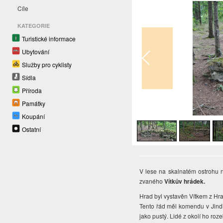
Cíle
KATEGORIE
Turistické informace
Ubytování
Služby pro cyklisty
Sídla
Příroda
Památky
1
/
5
Koupání
Ostatní
V lese na skalnatém ostrohu 
zvaného
Vítkův hrádek.
Hrad byl vystavěn Vítkem z Hra
Tento řád měl komendu v Jind
jako pustý. Lidé z okolí ho roze