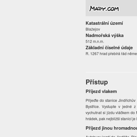
Katastrální území
Blažejov
Nadmořská výška
512 m.n.m.
Základní číselné údaje
R. 1267 hrad přebírá řád němec
Přístup
Příjezd vlakem
Přijeďte do stanice Jindřichův
Bystřice. Vystupte v jedné z
vychutnat si jízdu vláčkem do 
hrádek, pak nejbližší stanicí je
Příjezd jinou hromadno
Autobusy jezdí do Jindřiše, Bl