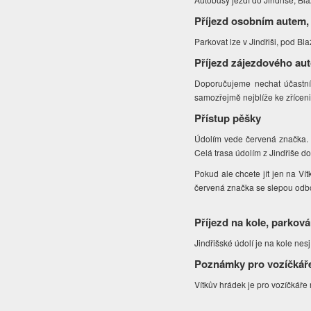
Příjezd osobním autem,
Parkovat lze v Jindřiši, pod 
Příjezd zájezdového au
Doporučujeme nechat účastník
samozřejmě nejblíže ke zříceni
Přístup pěšky
Údolím vede červená značka. N
Celá trasa údolím z Jindřiše d
Pokud ale chcete jít jen na Ví
červená značka se slepou odb
Příjezd na kole, parková
Jindřišské údolí je na kole nes
Poznámky pro vozíčkář
Vítkův hrádek je pro vozíčkář