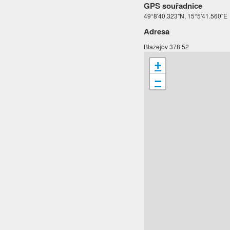
GPS souřadnice
49°8'40.323"N, 15°5'41.560"E
Adresa
Blažejov 378 52
+
−