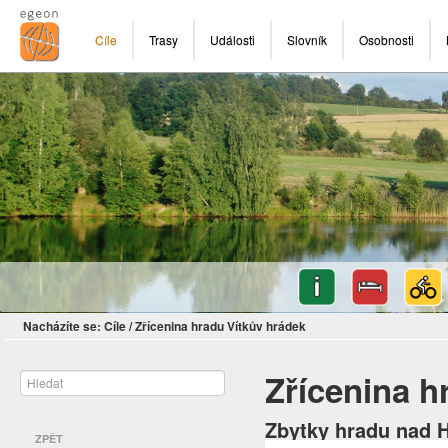
Cíle
Trasy
Události
Slovník
Osobnosti
Nacházíte se:
Cíle
/
Zřícenina hradu Vítkův hrádek
Zřícenina h
Zbytky hradu nad 
ZPĚT