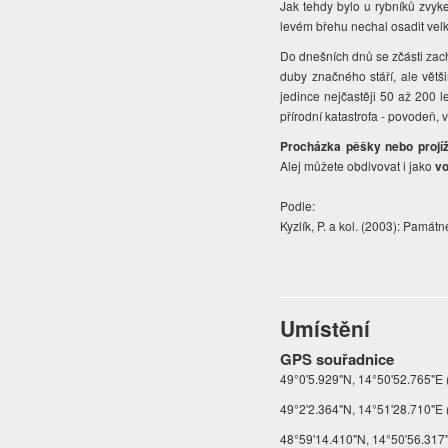
Jak tehdy bylo u rybníků zvyke
levém břehu nechal osadit velk
Do dnešních dnů se zčásti za
duby značného stáří, ale větši
jedince nejčastěji 50 až 200 l
přírodní katastrofa - povodeň, vi
Procházka pěšky nebo projí
Alej můžete obdivovat i jako
vo
Podle:
Kyzlík, P. a kol. (2003): Pamá
Umístění
GPS souřadnice
49°0'5.929"N, 14°50'52.765"E 
49°2'2.364"N, 14°51'28.710"E (
48°59'14.410"N, 14°50'56.317"