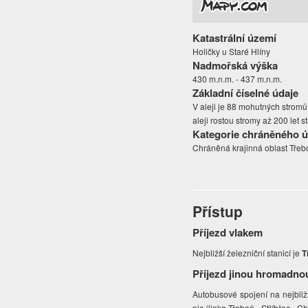
Katastrální území
Holičky u Staré Hlíny
Nadmořská výška
430 m.n.m. - 437 m.n.m.
Základní číselné údaje
V aleji je 88 mohutných stromů
aleji rostou stromy až 200 let s
Kategorie chráněného 
Chráněná krajinná oblast Třeb
Přístup
Příjezd vlakem
Nejbližší železniční stanicí je
T
Příjezd jinou hromadno
Autobusové spojení na nejbliž
nic (linka Třeboň - Stříbřec -