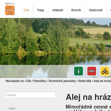
Cíle
Trasy
Události
Slovník
Osobnosti
Nacházíte se:
Cíle
/
Památky
/
Technické památky
/
Vodní díla
/
Alej na hráz
Alej na hrá
Mimořádně cenné s
ZPĚT