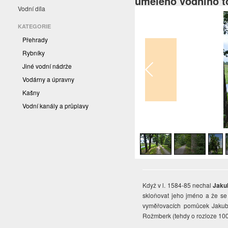
umělého vodního t
Vodní díla
KATEGORIE
Přehrady
Rybníky
Jiné vodní nádrže
Vodárny a úpravny
Kašny
Vodní kanály a průplavy
1
/
6
Když v l. 1584-85 nechal
Jakub
skloňovat jeho jméno a že se o
vyměřovacích pomůcek Jakub 
Rožmberk (tehdy o rozloze 100