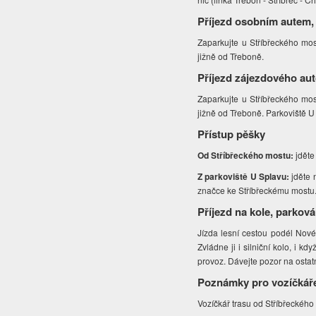
Příjezd osobním autem,
Zaparkujte u Stříbřeckého most
jižně od Třeboně.
Příjezd zájezdového au
Zaparkujte u Stříbřeckého most
jižně od Třeboně. Parkoviště 
Přístup pěšky
Od Stříbřeckého mostu:
jděte
Z parkoviště U Splavu:
jděte 
značce ke Stříbřeckému mostu
Příjezd na kole, parková
Jízda lesní cestou podél Nové
Zvládne ji i silniční kolo, i 
provoz. Dávejte pozor na ostatn
Poznámky pro vozíčkář
Vozíčkář trasu od Stříbřeckého