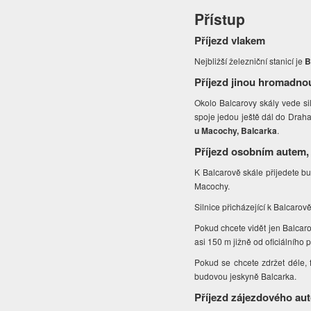
Přístup
Příjezd vlakem
Nejbližší železniční stanicí je
B
Příjezd jinou hromadno
Okolo Balcarovy skály vede sil
spoje jedou ještě dál do Drah
u Macochy, Balcarka
.
Příjezd osobním autem,
K Balcarově skále přijedete b
Macochy.
Silnice přicházející k Balcaro
Pokud chcete vidět jen Balcar
asi 150 m jižně od oficiálního 
Pokud se chcete zdržet déle, f
budovou jeskyně Balcarka.
Příjezd zájezdového au