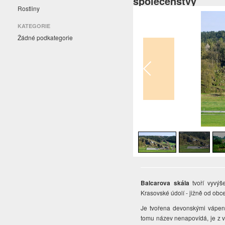
společenstvy
Rostliny
KATEGORIE
Žádné podkategorie
1
/
4
Balcarova skála
tvoří vyvýš
Krasovské údolí - jižně od obc
Je tvořena devonskými vápen
tomu název nenapovídá, je z vě