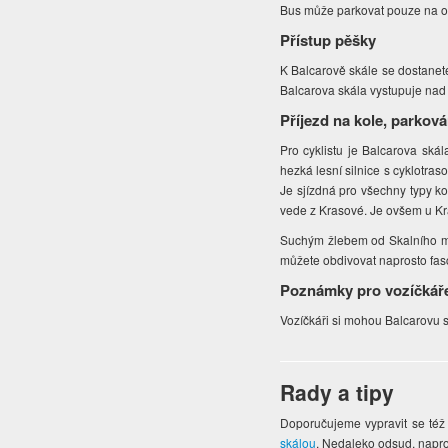
Bus může parkovat pouze na ofi
Přístup pěšky
K Balcarově skále se dostanet
Balcarova skála vystupuje nad
Příjezd na kole, parková
Pro cyklistu je Balcarova skál
hezká lesní silnice s cyklotr
Je sjízdná pro všechny typy ko
vede z Krasové. Je ovšem u Kr
Suchým žlebem od Skalního mlý
můžete obdivovat naprosto fasci
Poznámky pro vozíčkář
Vozíčkáři si mohou Balcarovu 
Rady a tipy
Doporučujeme vypravit se též 
skálou
. Nedaleko odsud, napro