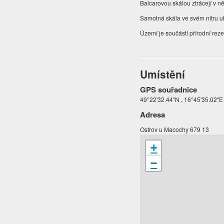
Balcarovou skálou ztrácejí v n
Samotná skála ve svém nitru u
Území je součástí přírodní rez
Umístění
GPS souřadnice
49°22'32.44"N , 16°45'35.02"E
Adresa
Ostrov u Macochy 679 13
+
−