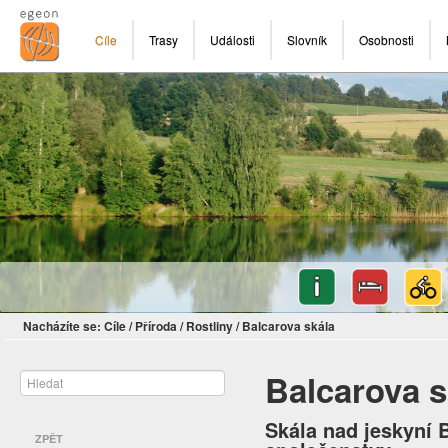
Cíle
Trasy
Události
Slovník
Osobnosti
Nacházíte se:
Cíle
/
Příroda
/
Rostliny
/
Balcarova skála
Balcarova s
Skála nad jeskyní 
ZPĚT