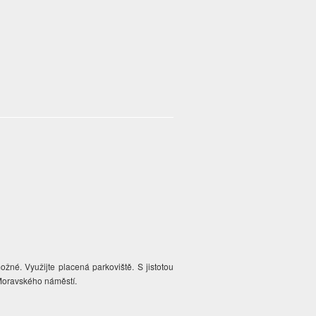
žné. Využijte placená parkoviště. S jistotou
 Moravského náměstí.