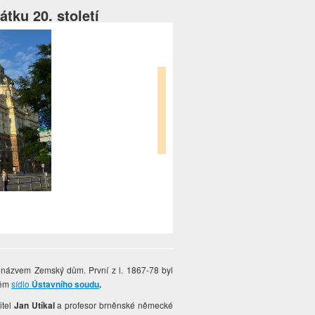
ku 20. století
 názvem Zemský dům. První z l. 1867-78 byl
něm
sídlo
Ústavního soudu
.
itel
Jan Utíkal
a profesor brněnské německé