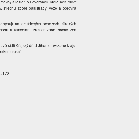
stavby s rozlehlou dvoranou, která není vidět
, střechu zdobí balustrády, věže a obrovitá
pohybují na arkádových ochozech, širokých
ností a kanceláří. Prostor zdobí sochy žen
udově sídlí Krajský úřad Jihomoravského kraje.
rekonstrukcí.
s. 170