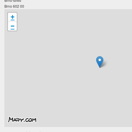
Brno-střed
Brno 602 00
+
−