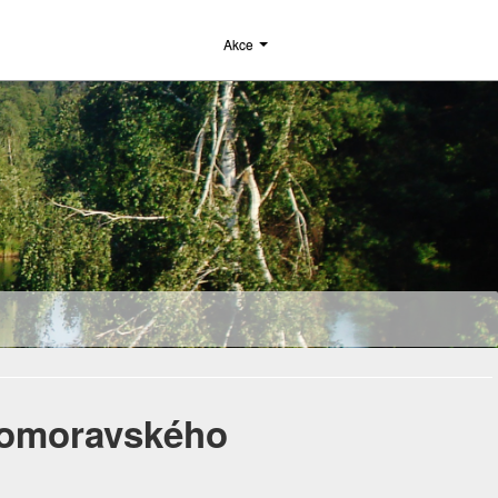
Akce
homoravského