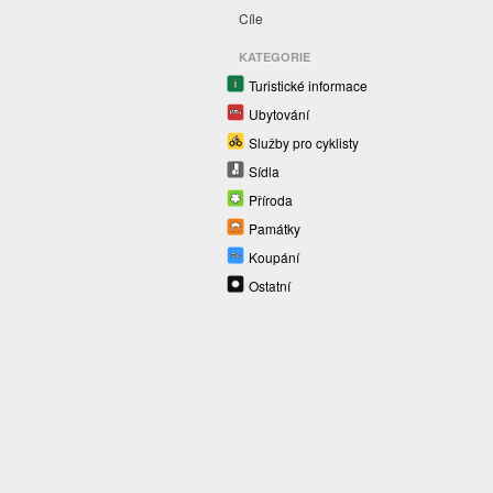
Cíle
KATEGORIE
Turistické informace
Ubytování
Služby pro cyklisty
Sídla
Příroda
Památky
Koupání
Ostatní