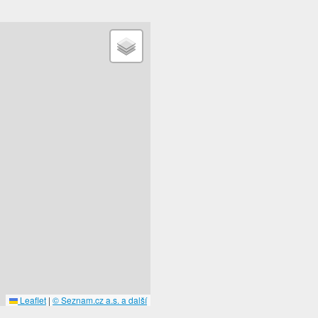
Leaflet
|
© Seznam.cz a.s. a další