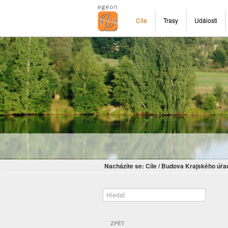
Cíle
Trasy
Události
Nacházíte se:
Cíle
/
Budova Krajského úřa
ZPĚT