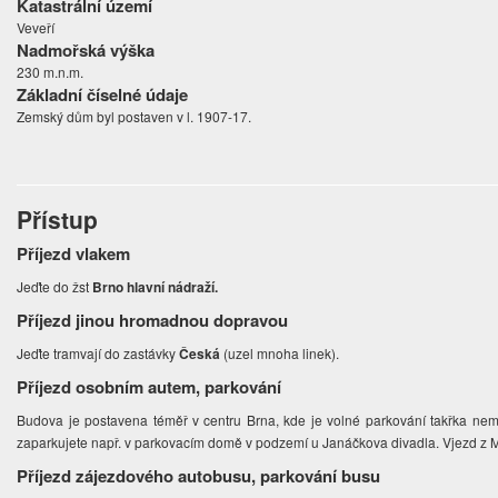
Katastrální území
Veveří
Nadmořská výška
230 m.n.m.
Základní číselné údaje
Zemský dům byl postaven v l. 1907-17.
Přístup
Příjezd vlakem
Jeďte do žst
Brno hlavní nádraží.
Příjezd jinou hromadnou dopravou
Jeďte tramvají do zastávky
Česká
(uzel mnoha linek).
Příjezd osobním autem, parkování
Budova je postavena téměř v centru Brna, kde je volné parkování takřka nemo
zaparkujete např. v parkovacím domě v podzemí u Janáčkova divadla. Vjezd z
Příjezd zájezdového autobusu, parkování busu