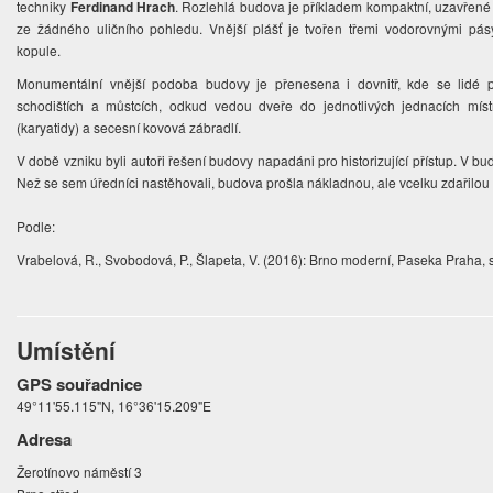
techniky
Ferdinand Hrach
. Rozlehlá budova je příkladem kompaktní, uzavřené 
ze žádného uličního pohledu. Vnější plášť je tvořen třemi vodorovnými pásy
kopule.
Monumentální vnější podoba budovy je přenesena i dovnitř, kde se lidé 
schodištích a můstcích, odkud vedou dveře do jednotlivých jednacích míst
(karyatidy) a secesní kovová zábradlí.
V době vzniku byli autoři řešení budovy napadáni pro historizující přístup. V b
Než se sem úředníci nastěhovali, budova prošla nákladnou, ale vcelku zdařilou 
Podle:
Vrabelová, R., Svobodová, P., Šlapeta, V. (2016): Brno moderní, Paseka Praha, 
Umístění
GPS souřadnice
49°11'55.115"N, 16°36'15.209"E
Adresa
Žerotínovo náměstí 3