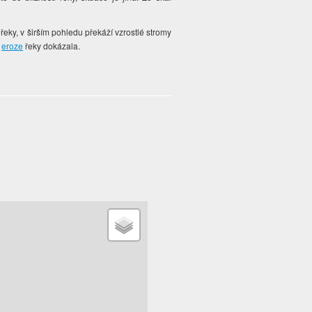
řeky, v širším pohledu překáží vzrostlé stromy
o
eroze
řeky dokázala.