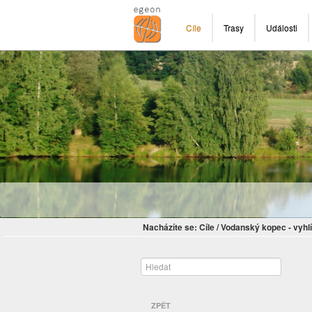
Cíle
Trasy
Události
Nacházíte se:
Cíle
/
Vodanský kopec - vyhl
ZPĚT