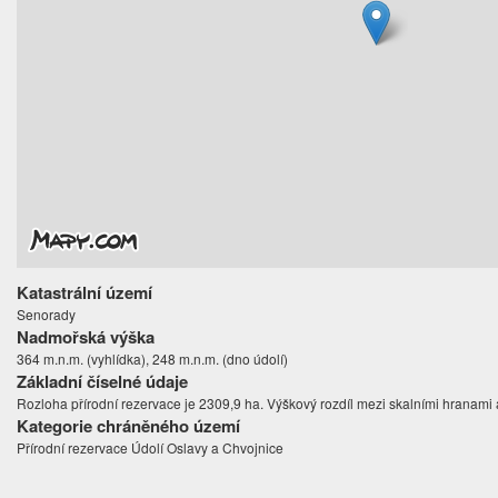
Katastrální území
Senorady
Nadmořská výška
364 m.n.m. (vyhlídka), 248 m.n.m. (dno údolí)
Základní číselné údaje
Rozloha přírodní rezervace je 2309,9 ha. Výškový rozdíl mezi skalními hranami 
Kategorie chráněného území
Přírodní rezervace Údolí Oslavy a Chvojnice