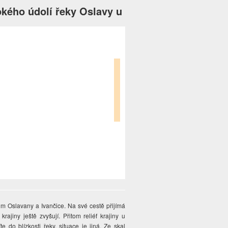
okého údolí řeky Oslavy u
m Oslavany a Ivančice. Na své cestě přijímá
ajiny ještě zvyšují. Přitom reliéf krajiny u
 do blízkosti řeky, situace je jiná. Ze skal