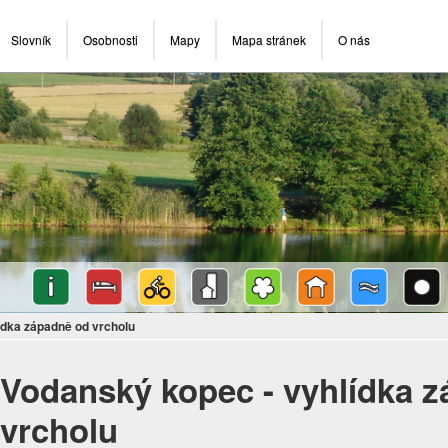
Slovník
Osobnosti
Mapy
Mapa stránek
O nás
ídka západně od vrcholu
Vodanský kopec - vyhlídka 
vrcholu