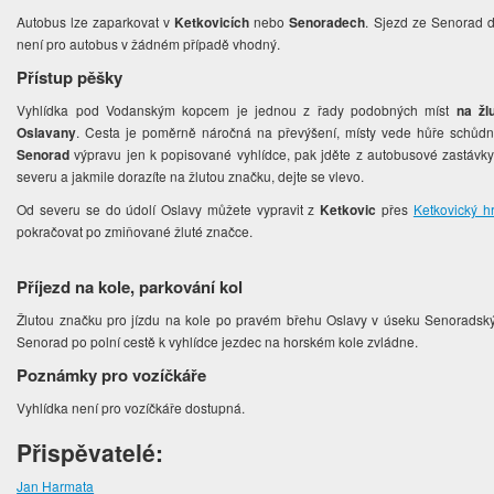
Autobus lze zaparkovat v
Ketkovicích
nebo
Senoradech
. Sjezd ze Senorad 
není pro autobus v žádném případě vhodný.
Přístup pěšky
Vyhlídka pod Vodanským kopcem je jednou z řady podobných míst
na žl
Oslavany
. Cesta je poměrně náročná na převýšení, místy vede hůře schůdný
Senorad
výpravu jen k popisované vyhlídce, pak jděte z autobusové zastávky
severu a jakmile dorazíte na žlutou značku, dejte se vlevo.
Od severu se do údolí Oslavy můžete vypravit z
Ketkovic
přes
Ketkovický h
pokračovat po zmiňované žluté značce.
Příjezd na kole, parkování kol
Žlutou značku pro jízdu na kole po pravém břehu Oslavy v úseku Senoradsk
Senorad po polní cestě k vyhlídce jezdec na horském kole zvládne.
Poznámky pro vozíčkáře
Vyhlídka není pro vozíčkáře dostupná.
Přispěvatelé:
Jan Harmata