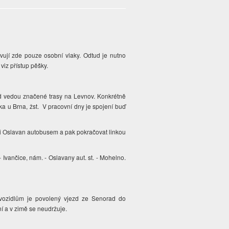
avují zde pouze osobní vlaky. Odtud je nutno
viz přístup pěšky.
d vedou značené trasy na Levnov. Konkrétně
vka u Brna, žst. V pracovní dny je spojení buď
 či Oslavan autobusem a pak pokračovat linkou
 Ivančice, nám. - Oslavany aut. st. - Mohelno.
vozidlům je povolený vjezd ze Senorad do
ní a v zimě se neudržuje.