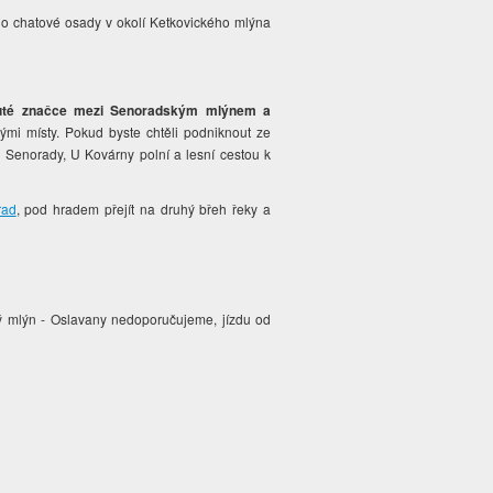
do chatové osady v okolí Ketkovického mlýna
uté značce mezi Senoradským mlýnem a
mi místy. Pokud byste chtěli podniknout ze
 Senorady, U Kovárny polní a lesní cestou k
rad
, pod hradem přejít na druhý břeh řeky a
ý mlýn - Oslavany nedoporučujeme, jízdu od