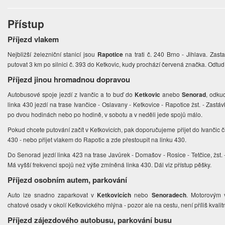
Přístup
Příjezd vlakem
Nejbližší železniční stanicí jsou
Rapotice
na trati č. 240 Brno - Jihlava. Zast
putovat 3 km po silnici č. 393 do Ketkovic, kudy prochází červená značka. Odtud 
Příjezd jinou hromadnou dopravou
Autobusové spoje jezdí z Ivančic a to buď do
Ketkovic
anebo
Senorad
, odku
linka 430 jezdí na trase Ivančice - Oslavany - Ketkovice - Rapotice žst. - Zastá
po dvou hodinách nebo po hodině, v sobotu a v neděli jede spojů málo.
Pokud chcete putování začít v Ketkovicích, pak doporučujeme přijet do Ivančic
430 - nebo přijet vlakem do Rapotic a zde přestoupit na linku 430.
Do Senorad jezdí linka 423 na trase Javůrek - Domašov - Rosice - Tetčice, žst. -
Má vyšší frekvenci spojů než výše zmíněná linka 430. Dál viz přístup pěšky.
Příjezd osobním autem, parkování
Auto lze snadno zaparkovat v
Ketkovicích
nebo
Senoradech
. Motorovým 
chatové osady v okolí Ketkovického mlýna - pozor ale na cestu, není příliš kvalit
Příjezd zájezdového autobusu, parkování busu