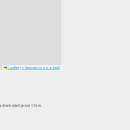
Leaflet
|
© Seznam.cz a.s. a další
a dnem údolí je cca 110 m.