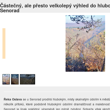
Částečný, ale přesto velkolepý výhled do hlub
Senorad
Řeka Oslava
se u Senorad prodírá hlubokým, místy skalnatým údolím k městů
několik přítoků, které podobně hlubokými údolími dramatičnost a malebnost kr
Senorad je jinak poklidný, víceméně jen mírně zvlněný. Sotvaže však vkročíte