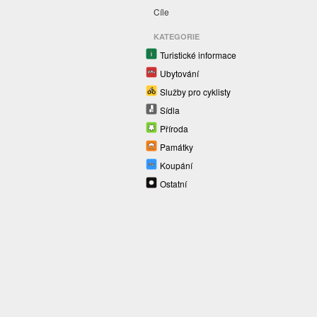
Cíle
KATEGORIE
Turistické informace
Ubytování
Služby pro cyklisty
Sídla
Příroda
Památky
Koupání
Ostatní