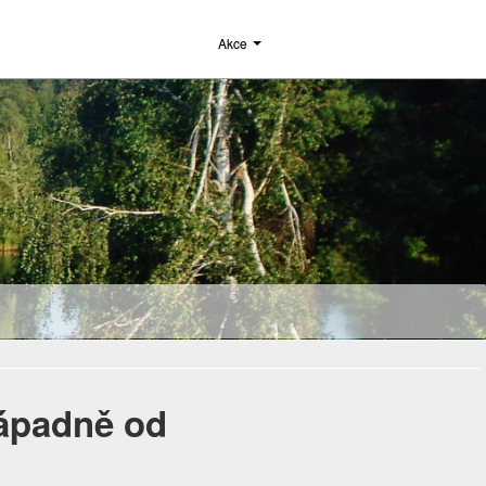
Akce
západně od