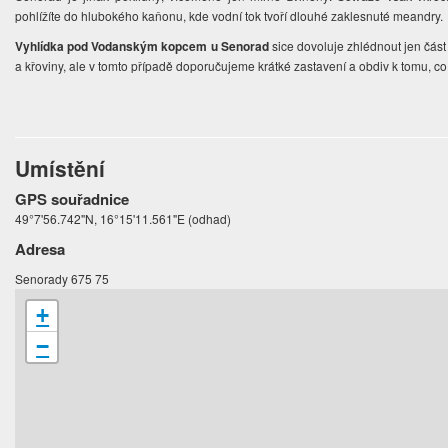
pohlížíte do hlubokého kaňonu, kde vodní tok tvoří dlouhé zaklesnuté meandry.
Vyhlídka pod Vodanským kopcem u Senorad
sice dovoluje zhlédnout jen část 
a křoviny, ale v tomto případě doporučujeme krátké zastavení a obdiv k tomu, c
Umístění
GPS souřadnice
49°7'56.742"N, 16°15'11.561"E (odhad)
Adresa
Senorady 675 75
+
−