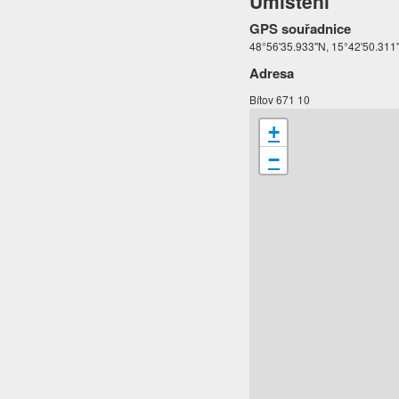
Umístění
GPS souřadnice
48°56'35.933"N, 15°42'50.311
Adresa
Bítov 671 10
+
−