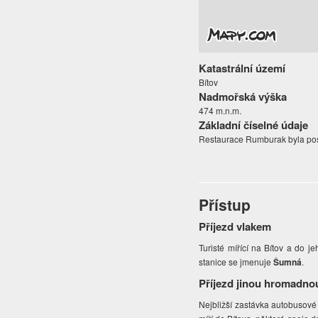
Katastrální území
Bítov
Nadmořská výška
474 m.n.m.
Základní číselné údaje
Restaurace Rumburak byla post
Přístup
Příjezd vlakem
Turisté mířící na Bítov a do je
stanice se jmenuje
Šumná
.
Příjezd jinou hromadno
Nejbližší zastávka autobusové