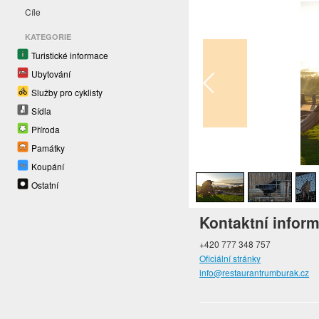
Cíle
KATEGORIE
Turistické informace
Ubytování
Služby pro cyklisty
Sídla
Příroda
Památky
1
/
7
Koupání
Ostatní
Kontaktní infor
+420 777 348 757
Oficiální stránky
info@restaurantrumburak.cz