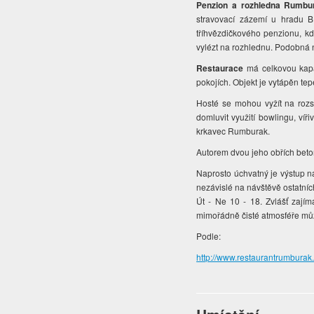
Penzion a rozhledna Rumbu
stravovací zázemí u hradu Bí
tříhvězdičkového penzionu, kde
vylézt na rozhlednu. Podobná 
Restaurace
má celkovou kapac
pokojích. Objekt je vytápěn te
Hosté se mohou vyžít na rozs
domluvit využití bowlingu, víř
krkavec Rumburak.
Autorem dvou jeho obřích be
Naprosto úchvatný je výstup 
nezávislé na návštěvě ostatníc
Út - Ne 10 - 18. Zvlášť zajím
mimořádně čisté atmosféře můž
Podle:
http://www.restaurantrumburak.