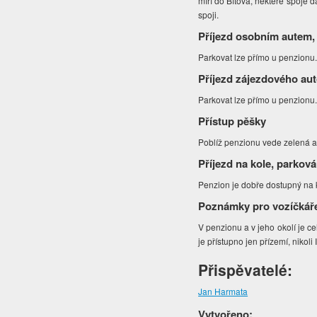
míří do Bítova, některé spoje d
spoji.
Příjezd osobním autem,
Parkovat lze přímo u penzionu
Příjezd zájezdového au
Parkovat lze přímo u penzionu
Přístup pěšky
Poblíž penzionu vede zelená a m
Příjezd na kole, parková
Penzion je dobře dostupný na 
Poznámky pro vozíčkář
V penzionu a v jeho okolí je c
je přístupno jen přízemí, nikoli
Přispěvatelé:
Jan Harmata
Vytvořeno: