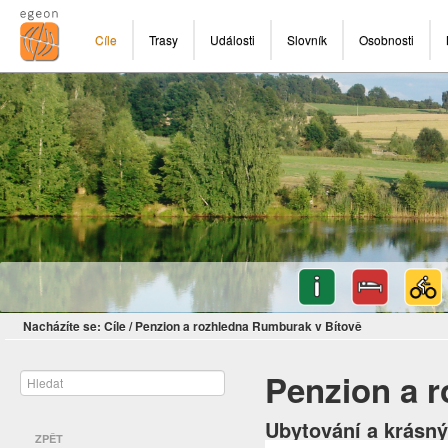
Cíle
Trasy
Události
Slovník
Osobnosti
Nacházíte se:
Cíle
/
Penzion a rozhledna Rumburak v Bítově
Penzion a 
Ubytování a krásný
ZPĚT