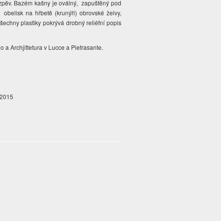
v zpěv. Bazém kašny je oválný,
zapuštěný pod
obelisk na hřbetě (krunýři) obrovské želvy,
šechny plastiky pokrývá drobný reliéfní popis
 a Archjittetura v Lucce a Pietrasante.
. 2015