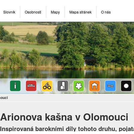
Slovník
Osobnosti
Mapy
Mapa stránek
O nás
mouci
Arionova kašna v Olomouci
Inspirovaná barokními díly tohoto druhu, poja