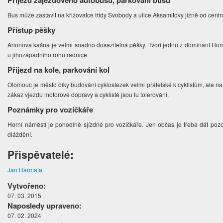
Příjezd zájezdového autobusu, parkování busu
Bus může zastavit na křižovatce třídy Svobody a ulice Aksamitovy jižně od centr
Přístup pěšky
Arionova kašna je velmi snadno dosažitelná pěšky. Tvoří jednu z dominant Ho
u jihozápadního rohu radnice.
Příjezd na kole, parkování kol
Olomouc je město díky budování cyklostezek velmi přátelské k cyklistům, ale n
zákaz vjezdu motorové dopravy a cyklisté jsou tu tolerováni.
Poznámky pro vozíčkáře
Horní náměstí je pohodlně sjízdné pro vozíčkáře. Jen občas je třeba dát pozo
dláždění.
Přispěvatelé:
Jan Harmata
Vytvořeno:
07. 03. 2015
Naposledy upraveno:
07. 02. 2024