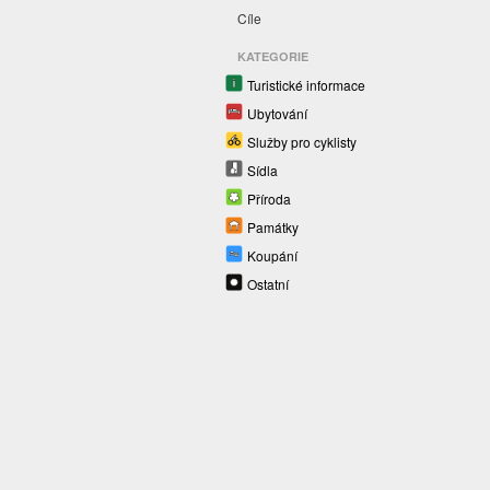
Cíle
KATEGORIE
Turistické informace
Ubytování
Služby pro cyklisty
Sídla
Příroda
Památky
Koupání
Ostatní