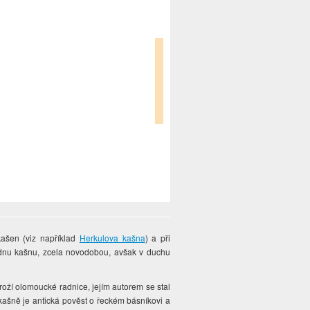
ašen (viz například
Herkulova kašna
) a při
 jednu kašnu, zcela novodobou, avšak v duchu
oží olomoucké radnice, jejím autorem se stal
šně je antická pověst o řeckém básníkovi a