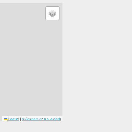
Leaflet
|
© Seznam.cz a.s. a další