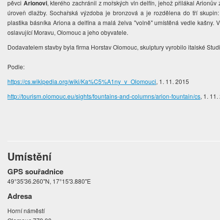
pěvci
Arionovi
, kterého zachránil z mořských vln delfín, jehož přilákal Arionů
úroveň dlažby. Sochařská výzdoba je bronzová a je rozdělena do tří skupin: 
plastika básníka Ariona a delfína a malá želva "volně" umístěná vedle kašny. V
oslavující Moravu, Olomouc a jeho obyvatele.
Dodavatelem stavby byla firma Horstav Olomouc, skulptury vyrobilo italské Studio
Podle:
https://cs.wikipedia.org/wiki/Ka%C5%A1ny_v_Olomouci
, 1. 11. 2015
http://tourism.olomouc.eu/sights/fountains-and-columns/arion-fountain/cs
, 1. 11
Umístění
GPS souřadnice
49°35'36.260"N, 17°15'3.880"E
Adresa
Horní náměstí