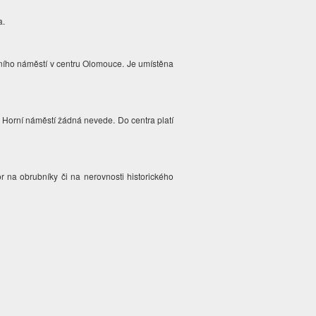
a.
rního náměstí v centru Olomouce. Je umístěna
a Horní náměstí žádná nevede. Do centra platí
r na obrubníky či na nerovnosti historického