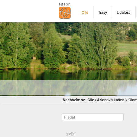
Cíle
Trasy
Události
Nacházíte se:
Cíle
/
Arionova kašna v Olo
ZPĚT