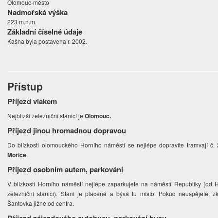
Olomouc-město
Nadmořská výška
223 m.n.m.
Základní číselné údaje
Kašna byla postavena r. 2002.
Přístup
Příjezd vlakem
Nejbližší železniční stanicí je
Olomouc.
Příjezd jinou hromadnou dopravou
Do blízkosti olomouckého Horního náměstí se nejlépe dopravíte tramvají č.
Mořice
.
Příjezd osobním autem, parkování
V blízkosti Horního náměstí nejlépe zaparkujete na náměstí Republiky (od
železniční stanici). Stání je placené a bývá tu místo. Pokud neuspějete, 
Šantovka jižně od centra.