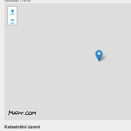
Olomouc 779 00
+
−
Katastrální území