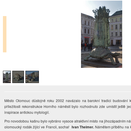
Město Olomouc důstojně roku 2002 navázalo na barokní tradici budování k
příležitosti rekonstrukce Horního náměstí bylo rozhodnuto zde umístit ještě
inspirace antickou mytologií.
Pro novodobou kašnu bylo vybráno vysoce atraktivní místo na jihozápadním nár
olomoucký rodák žijící ve Francii, sochař
Ivan Theimer.
Námětem příběhu na ka