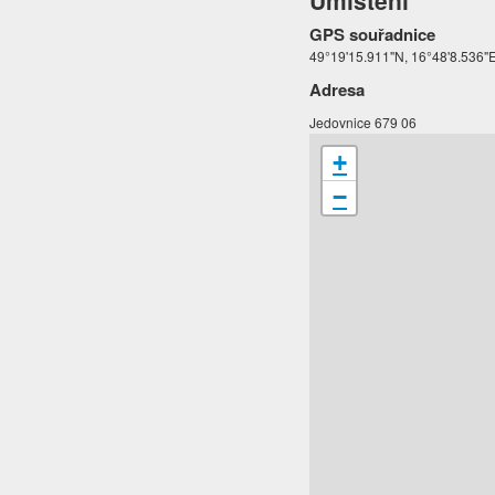
Umístění
GPS souřadnice
49°19'15.911"N, 16°48'8.536"
Adresa
Jedovnice 679 06
+
−