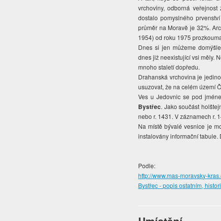
vrchoviny, odborná veřejnost
dostalo pomyslného prvenství 
průměr na Moravě je 32%. Ar
1954) od roku 1975 prozkoumali
Dnes si jen můžeme domýšlet
dnes již neexistující vsi měly.
mnoho staletí dopředu.
Drahanská vrchovina je jedin
usuzovat, že na celém území 
Ves u Jedovnic se pod jmé
Bystřec
. Jako součást holšte
nebo r. 1431. V záznamech r. 1
Na místě bývalé vesnice je mo
instalovány informační tabule
Podle:
http://www.mas-moravsky-kras.
Bystřec - popis ostatním, histor