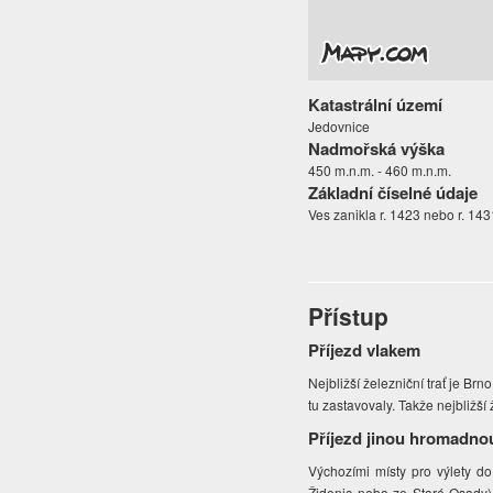
Katastrální území
Jedovnice
Nadmořská výška
450 m.n.m. - 460 m.n.m.
Základní číselné údaje
Ves zanikla r. 1423 nebo r. 143
Přístup
Příjezd vlakem
Nejbližší železniční trať je Br
tu zastavovaly. Takže nejbližší 
Příjezd jinou hromadno
Výchozími místy pro výlety d
Židenic nebo ze Staré Osady