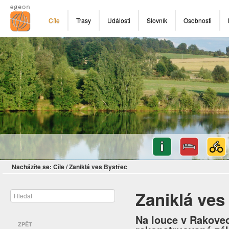
Cíle
Trasy
Události
Slovník
Osobnosti
Nacházíte se:
Cíle
/
Zaniklá ves Bystřec
Zaniklá ves
Na louce v Rakovec
ZPĚT