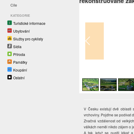
rekonstruované zák
Cíle
KATEGORIE
Turistické informace
Ubytování
Služby pro cyklisty
Sídla
Příroda
Památky
Koupání
1
/
4
Ostatní
V Česku existují dvě oblast
vrchoviny. Pojďme se podívat 
Značná vzdálenost od velkých
válkách neměl nikdo zájem o j
A tak, když se pustil lékař a