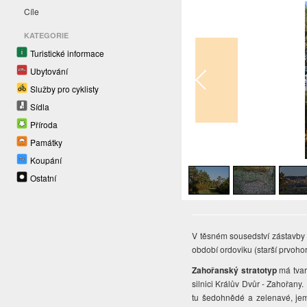
Cíle
KATEGORIE
Turistické informace
Ubytování
Služby pro cyklisty
Sídla
Příroda
Památky
1
/
4
Koupání
Ostatní
V těsném sousedství zástavby 
období ordoviku (starší prvohor
Zahořanský stratotyp
má tvar
silnici Králův Dvůr - Zahořany
tu šedohnědé a zelenavé, jemn