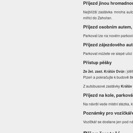
Příjezd jinou hromadno
Nejbližší zastávka mnoha au
mířící do Zahořan.
Příjezd osobním autem,
Parkovat lze na novém parkoviš
Příjezd zájezdového au
Parkovat můžete ve slepé ulici n
Přístup pěšky
Ze žel. zast. Králův Dvůr:
jdět
Plzeň a pokračujte k budově ško
Z autobusové zastávky
Králův 
Příjezd na kole, parková
Na návrší vede místní stezka, 
Poznámky pro vozíčkář
Vozíčkář se dostane jen pod ná