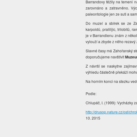
Barrandovy těžily na temeni ná
zarovnáno a zatravněno. Výc
paleontologie jen ze suti a s
Do muzeí a sbírek se ze Zah
karpoidů, pralilijic, trilobit
je v Barrandienu znám z někol
vylouží a zbyde z něho rezavý z
Slavné časy má Zahořanský str
doporučujeme navštívit
Muzeu
Z návrší se naskytne zajíma
výhledu částečně překáží mohu
Na horním konci na stezku vedo
Podle:
Chlupáč, I. (1999): Vycházky z
http://drusop.nature.cz/ost
10. 2015