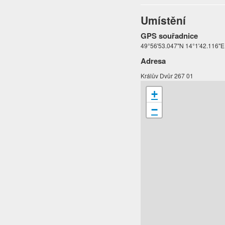
Umístění
GPS souřadnice
49°56'53.047"N 14°1'42.116"E
Adresa
Králův Dvůr 267 01
+
−