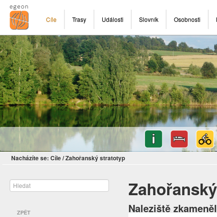
Cíle
Trasy
Události
Slovník
Osobnosti
Nacházíte se:
Cíle
/
Zahořanský stratotyp
Zahořanský 
Naleziště zkameněl
ZPĚT