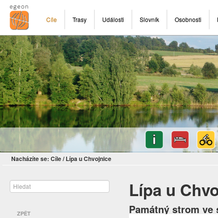
Cíle
Trasy
Události
Slovník
Osobnosti
Nacházíte se:
Cíle
/
Lípa u Chvojnice
Lípa u Chvo
Památný strom ve 
ZPĚT