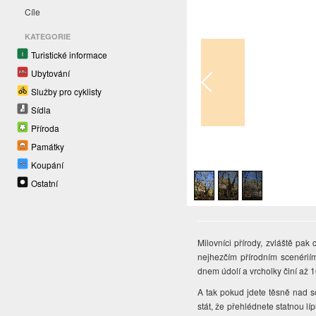
Cíle
KATEGORIE
Turistické informace
Ubytování
Služby pro cyklisty
Sídla
Příroda
Památky
1
/
3
Koupání
Ostatní
Milovníci přírody, zvláště pak
nejhezčím přírodním scenérií
dnem údolí a vrcholky činí až 
A tak pokud jdete těsně nad 
stát, že přehlédnete statnou l