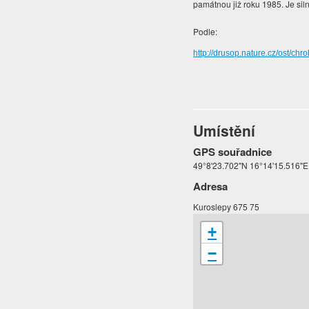
památnou již roku 1985. Je sil
Podle:
http://drusop.nature.cz/ost
Umístění
GPS souřadnice
49°8'23.702"N 16°14'15.516"E
Adresa
Kuroslepy 675 75
+
−