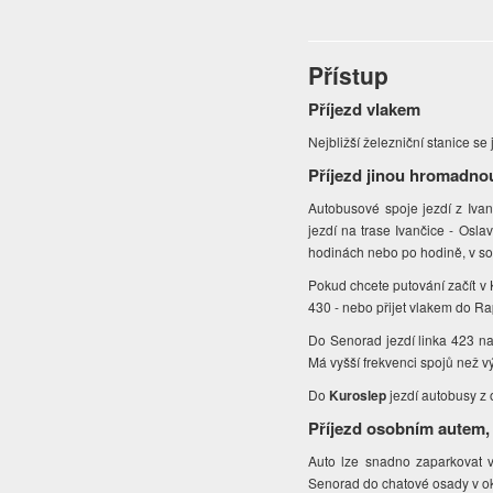
Přístup
Příjezd vlakem
Nejbližší železniční stanice se
Příjezd jinou hromadno
Autobusové spoje jezdí z Iva
jezdí na trase Ivančice - Osla
hodinách nebo po hodině, v sob
Pokud chcete putování začít v 
430 - nebo přijet vlakem do Rap
Do Senorad jezdí linka 423 na 
Má vyšší frekvenci spojů než vý
Do
Kuroslep
jezdí
autobusy z o
Příjezd osobním autem,
Auto lze snadno zaparkovat 
Senorad do chatové osady v okol