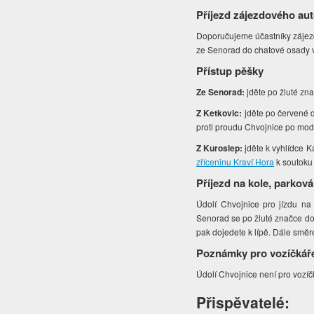
Příjezd zájezdového au
Doporučujeme účastníky zájezd
ze Senorad do chatové osady v
Přístup pěšky
Ze Senorad:
jděte po žluté zn
Z Ketkovic:
jděte po červené 
proti proudu Chvojnice po mod
Z Kuroslep:
jděte k vyhlídce K
zříceninu Kraví Hora
k soutoku
Příjezd na kole, parková
Údolí Chvojnice pro jízdu na
Senorad se po žluté značce do
pak dojedete k lípě. Dále směr
Poznámky pro vozíčkář
Údolí Chvojnice není pro vozí
Přispěvatelé: