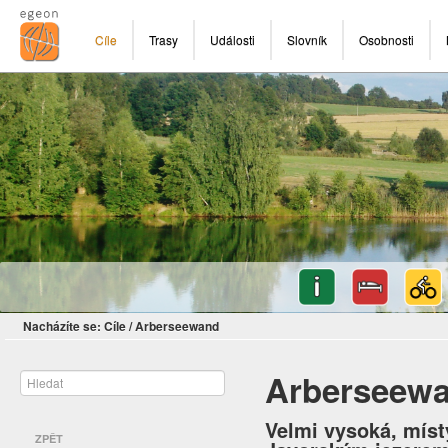
Cíle
Trasy
Události
Slovník
Osobnosti
Nacházíte se:
Cíle
/
Arberseewand
Arberseew
Velmi vysoká, míst
ZPĚT