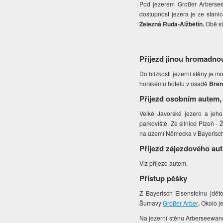
Pod jezerem Großer Arbersee v
dostupnost jezera je ze stani
Železná Ruda-Alžbětín.
Obě st
Příjezd jinou hromadno
Do blízkosti jezerní stěny je 
horskému hotelu v osadě
Bre
Příjezd osobním autem,
Velké Javorské jezero a jeho 
parkoviště. Ze silnice Plzeň -
na území Německa v Bayerisch
Příjezd zájezdového au
Viz příjezd autem.
Přístup pěšky
Z Bayerisch Eisensteinu jdět
Šumavy
Großer Arber
.
Okolo je
Na jezerní stěnu Arberseewand