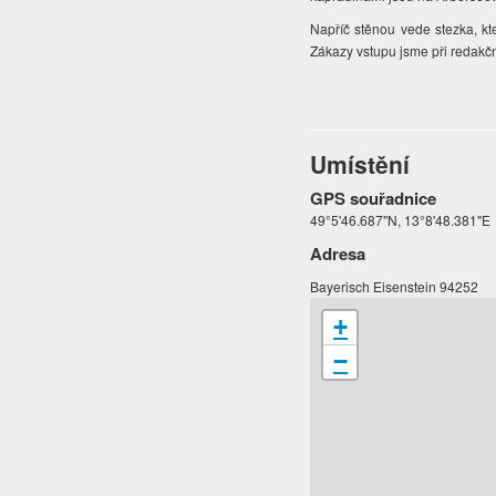
Napříč stěnou vede stezka, k
Zákazy vstupu jsme při redakčn
Umístění
GPS souřadnice
49°5'46.687"N, 13°8'48.381"E
Adresa
Bayerisch Eisenstein 94252
+
−