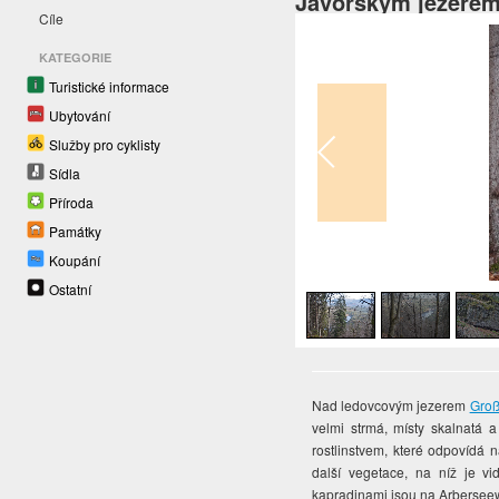
Javorským jezerem
Cíle
KATEGORIE
Turistické informace
Ubytování
Služby pro cyklisty
Sídla
Příroda
Památky
Koupání
1
/
4
Ostatní
Nad ledovcovým jezerem
Groß
velmi strmá, místy skalnatá 
rostlinstvem, které odpovídá
další vegetace, na níž je v
kapradinami jsou na Arbersee