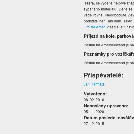
jezera, se vydejte nejprve zna
sypaného materiálu. Dejte se 
vede rovně. Neodbočujte vlev
podstatě není ani kam. Takto
Großer Arber.
V sedle je turist
Příjezd na kole, parková
Pěšina na Arberseewand je na 
Poznámky pro vozíčkář
Pěšina na Arberseewand je pr
Přispěvatelé:
Jan Harmata
Vytvořeno:
08. 02. 2016
Naposledy upraveno:
05. 11. 2020
Datum poslední návštěv
27. 12. 2015