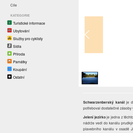
Cíle
KATEGORIE
Turistické informace
Ubytování
Služby pro cyklisty
Sídla
Příroda
Památky
1
/
1
Koupání
Ostatní
Schwarzenberský kanál
je d
potřeboval dostatečné zásoby 
Jelení jezírko
je jedna z těcht
nádrže vedl do kanálu prudký
plavebního kanálu v osadě Je