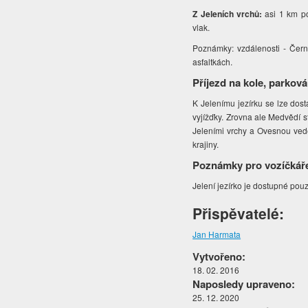
Z Jeleních vrchů:
asi 1 km p
vlak.
Poznámky: vzdálenosti - Černý
asfaltkách.
Příjezd na kole, parková
K Jelenímu jezírku se lze dosta
vyjížďky. Zrovna ale Medvědí s
Jeleními vrchy a Ovesnou vede 
krajiny.
Poznámky pro vozíčkář
Jelení jezírko je dostupné po
Přispěvatelé:
Jan Harmata
Vytvořeno:
18. 02. 2016
Naposledy upraveno:
25. 12. 2020