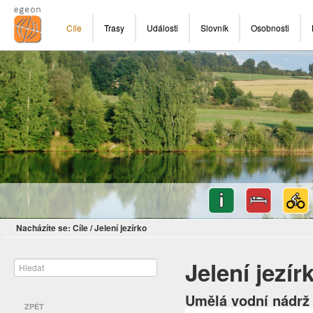
Cíle
Trasy
Události
Slovník
Osobnosti
Nacházíte se:
Cíle
/
Jelení jezírko
Jelení jezír
Umělá vodní nádr
ZPĚT