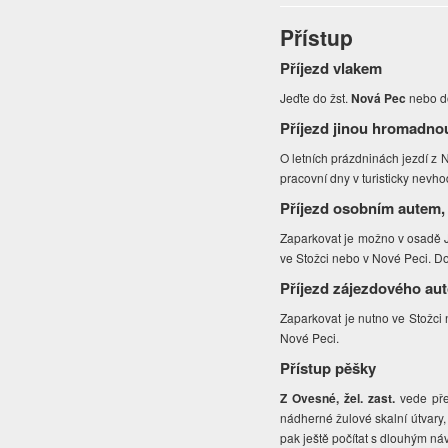
Přístup
Příjezd vlakem
Jeďte do žst.
Nová Pec
nebo d
Příjezd jinou hromadno
O letních prázdninách jezdí z 
pracovní dny v turisticky nevh
Příjezd osobním autem,
Zaparkovat je možno v osadě Je
ve Stožci nebo v Nové Peci. Do
Příjezd zájezdového au
Zaparkovat je nutno ve Stožci
Nové Peci.
Přístup pěšky
Z Ovesné, žel. zast.
vede přes
nádherné žulové skalní útvary,
pak ještě počítat s dlouhým n