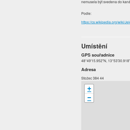
nemusela být svedena do kanálu
Podle:
https://cs.wikipedia.org/wiki/Je
Umístění
GPS souřadnice
48°49'15.952"N, 13°53'30.918
Adresa
Stožec 384 44
+
−