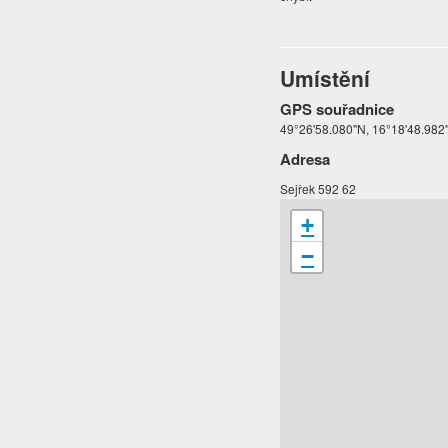
Umístění
GPS souřadnice
49°26'58.080"N, 16°18'48.982
Adresa
Sejřek 592 62
+
−