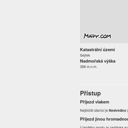
Katastrální území
Sejřek
Nadmořská výška
386 m.n.m.
Přístup
Příjezd vlakem
Nejbližší stanicí je
Nedvědice
(
Příjezd jinou hromadno
U krytého mostu je zastávka a