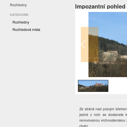
Impozantní pohled
Rozhledny
KATEGORIE
Rozhledny
Rozhledová místa
1
/
1
Ze stráně nad pravým břehem 
jedné z nich se dostanete 
renovovanou vrchnostenskou z
chybí.