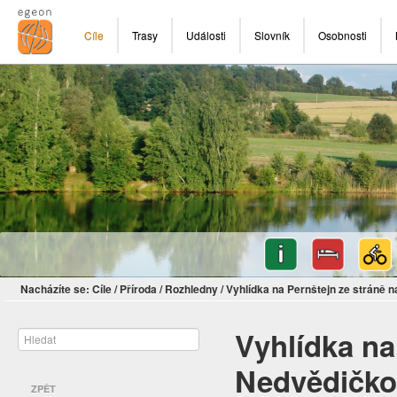
Cíle
Trasy
Události
Slovník
Osobnosti
Nacházíte se:
Cíle
/
Příroda
/
Rozhledny
/
Vyhlídka na Pernštejn ze stráně 
Vyhlídka na
Nedvědičk
ZPĚT