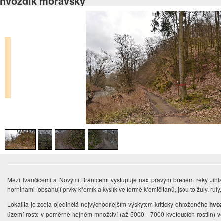
hvozdík moravský
Mezi Ivančicemi a Novými Bránicemi vystupuje nad pravým břehem řeky Jihlavy
horninami (obsahují prvky křemík a kyslík ve formě křemičitanů, jsou to žuly, ruly,
Lokalita je zcela ojedinělá nejvýchodnějším výskytem kriticky ohroženého
hvo
území roste v poměrně hojném množství (až 5000 - 7000 kvetoucích rostlin) ve