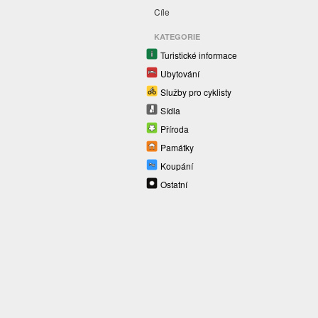
Cíle
KATEGORIE
Turistické informace
Ubytování
Služby pro cyklisty
Sídla
Příroda
Památky
Koupání
Ostatní