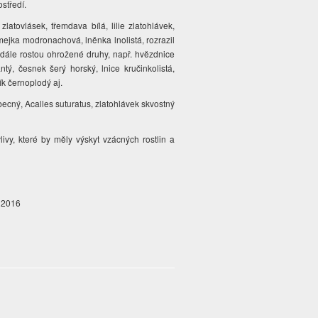
ostředí.
atovlásek, třemdava bílá, lilie zlatohlávek,
mejka modronachová, lněnka lnolistá, rozrazil
 dále rostou ohrožené druhy, např. hvězdnice
ntý, česnek šerý horský, lnice kručinkolistá,
ík černoplodý aj.
cný, Acalles suturatus, zlatohlávek skvostný
ivy, které by měly výskyt vzácných rostlin a
. 2016