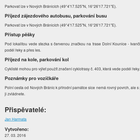
Parkovat lze v Nových Bránicích (49°4'17.525"N, 16°26'17.721"E).
Příjezd zájezdového autobusu, parkování busu
Parkovat lze v Nových Bránicích (49°4'17.525"N, 16°26'17.721"E).
Přístup pěšky
Pod lokalitou vede stezka s červenou značkou na trase Dolní Kounice - Ivanči
podél řeky a přes les.
Příjezd na kole, parkování kol
Cyklisté mohou pro výlet použít značení cyklotrasy č. 403, která vede podél řeky
Poznámky pro vozíčkáře
Polní cesta od Nových Bránic k přírodní památce sice nemá rovný povrch, ale
ji zvládnete.
Přispěvatelé:
Jan Harmata
Vytvořeno:
27. 03. 2016