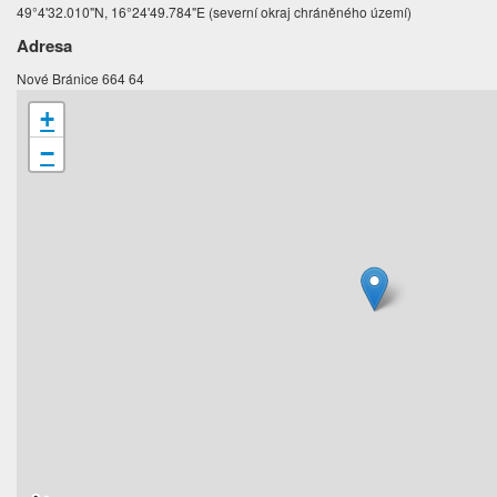
49°4'32.010"N, 16°24'49.784"E (severní okraj chráněného území)
Adresa
Nové Bránice 664 64
+
−