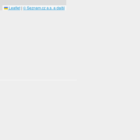
Leaflet
|
© Seznam.cz a.s. a další