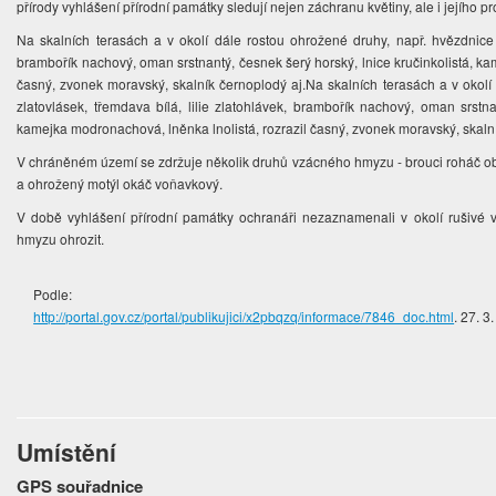
přírody vyhlášení přírodní památky sledují nejen záchranu květiny, ale i jejího pr
Na skalních terasách a v okolí dále rostou ohrožené druhy, např. hvězdnice zl
brambořík nachový, oman srstnantý, česnek šerý horský, lnice kručinkolistá, ka
časný, zvonek moravský, skalník černoplodý aj.Na skalních terasách a v okolí
zlatovlásek, třemdava bílá, lilie zlatohlávek, brambořík nachový, oman srstna
kamejka modronachová, lněnka lnolistá, rozrazil časný, zvonek moravský, skaln
V chráněném území se zdržuje několik druhů vzácného hmyzu - brouci roháč obe
a ohrožený motýl okáč voňavkový.
V době vyhlášení přírodní památky ochranáři nezaznamenali v okolí rušivé vl
hmyzu ohrozit.
Podle:
http://portal.gov.cz/portal/publikujici/x2pbqzq/informace/7846_doc.html
. 27. 3
Umístění
GPS souřadnice