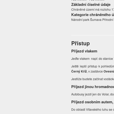
Základní číselné údaje
Chráněné území má rozlohu 171
Kategorie chráněného 
Národní park Šumava Přírodní 
Přístup
Příjezd vlakem
Jeďte vlakem např. do stanice
Ještě lepší přístup k pohledů
Černý Kříž
, v zastávce
Ovesn
Jestliže budete začínat vodáck
Příjezd jinou hromadno
Autobusy jezdí jen do Volar, d
Příjezd osobním autem,
Do oblasti Vltavského luhu se 