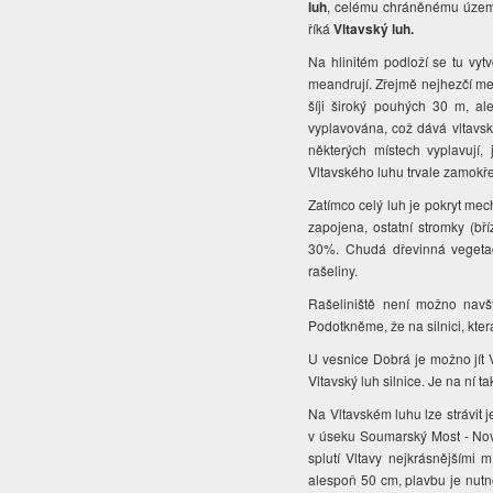
luh
, celému chráněnému území,
říká
Vltavský luh.
Na hlinitém podloží se tu vytv
meandrují. Zřejmě nejhezčí me
šíji široký pouhých 30 m, a
vyplavována, což dává vltavsk
některých místech vyplavují, 
Vltavského luhu trvale zamokř
Zatímco celý luh je pokryt mech
zapojena, ostatní stromky (bří
30%. Chudá dřevinná vegetac
rašeliny.
Rašeliniště není možno navš
Podotkněme, že na silnici, kter
U vesnice Dobrá je možno jít 
Vltavský luh silnice. Je na ní 
Na Vltavském luhu lze strávit 
v úseku Soumarský Most - Nová
splutí Vltavy nejkrásnějším
alespoň 50 cm, plavbu je nutno