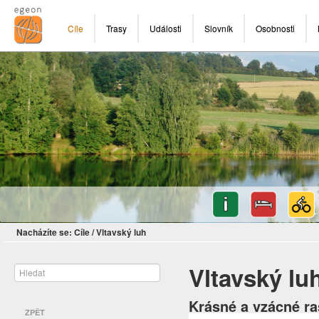
Cíle
Trasy
Události
Slovník
Osobnosti
Nacházíte se:
Cíle
/
Vltavský luh
Vltavský lu
Krásné a vzácné ra
ZPĚT