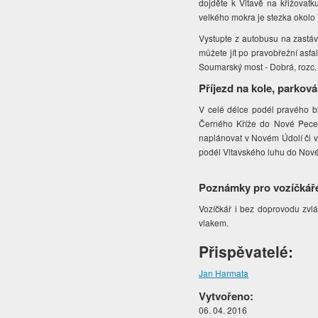
dojděte k Vltavě na křižovatk
velkého mokra je stezka okolo
Vystupte z autobusu na zastá
můžete jít po pravobřežní asf
Soumarský most - Dobrá, rozc. 
Příjezd na kole, parková
V celé délce podél pravého bř
Černého Kříže do Nové Pece ča
naplánovat v Novém Údolí či v
podél Vltavského luhu do Nov
Poznámky pro vozíčkář
Vozíčkář i bez doprovodu zvl
vlakem.
Přispěvatelé:
Jan Harmata
Vytvořeno:
06. 04. 2016