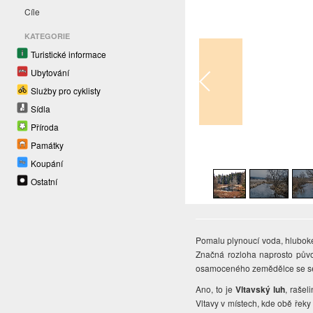
Cíle
KATEGORIE
Turistické informace
Ubytování
Služby pro cyklisty
Sídla
Příroda
Památky
1
/
23
Koupání
Ostatní
Pomalu plynoucí voda, hluboké 
Značná rozloha naprosto původ
osamoceného zemědělce se sene
Ano, to je
Vltavský luh
, rašel
Vltavy v místech, kde obě řeky