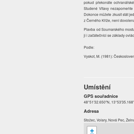
pokud překonáte ochranářské 
Studené Vltavy nezapomeňte v
Dokonce můžete zkusit stát je
z Černého Kříže, není dovolena
Plavba od Soumarského mostu 
ji i začátečníci se základy ovl
Podle:
Vyskot, M. (1981): Českoslove
Umístění
GPS souřadnice
48°51'32.650"N, 13°53'35.168"E
Adresa
Stožec, Volary, Nová Pec, Žel
+