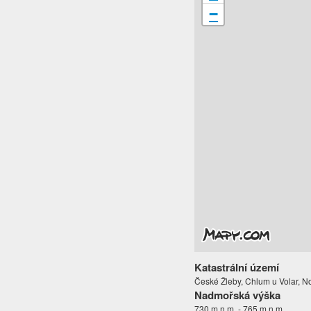
−
Katastrální území
České Žleby, Chlum u Volar, N
Nadmořská výška
730 m.n.m. - 765 m.n.m.