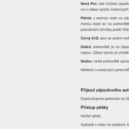
Nová Pec:
zde můžete zaparko
na ní zákaz vjezdu motorových v
Pěkná:
z vesnice vede na západ
mohou dojet až na parkoviště
pravobřežní silničky podél Vlta
Černý Kříž:
sem se autem ned
Dobrá:
parkoviště je na zápa
nejsou. Zákaz vjezdu je umístě
Stožec:
velké parkoviště upros
Některá z uvedených parkovišť 
Příjezd zájezdového au
Doporučujeme parkování ve St
Přístup pěšky
Hezké výlety:
Vystupte z vlaku na zastávce 