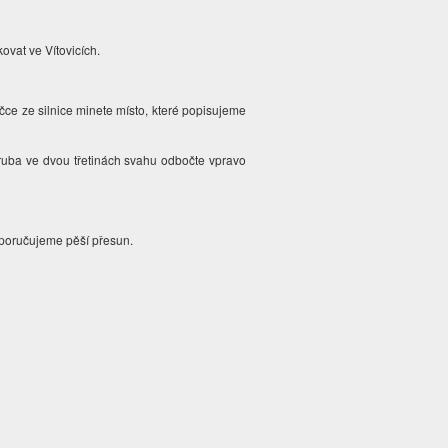
ovat ve Vítovicích.
očce ze silnice minete místo, které popisujeme
uba ve dvou třetinách svahu odbočte vpravo
oporučujeme pěší přesun.