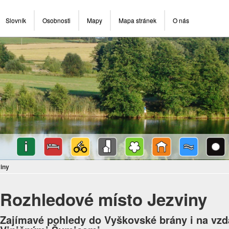
Slovník
Osobnosti
Mapy
Mapa stránek
O nás
iny
Rozhledové místo Jezviny
Zajímavé pohledy do Vyškovské brány i na vzd