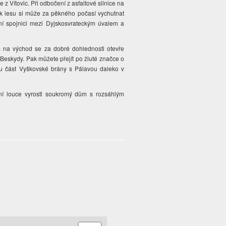
e z Vítovic. Při odbočení z asfaltové silnice na
m k lesu si může za pěkného počasí vychutnat
ní spojnici mezi Dyjskosvrateckým úvalem a
 na východ se za dobré dohlednosti otevře
 Beskydy. Pak můžete přejít po žluté značce o
u část Vyškovské brány s Pálavou daleko v
ní louce vyrostl soukromý dům s rozsáhlým