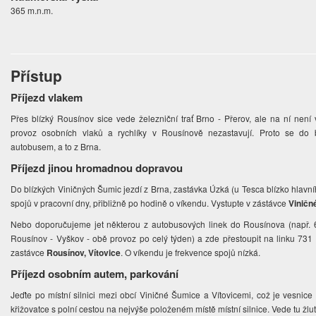
365 m.n.m.
Přístup
Příjezd vlakem
Přes blízký Rousínov sice vede železniční trať Brno - Přerov, ale na ní nen
provoz osobních vlaků a rychlíky v Rousínově nezastavují. Proto se do 
autobusem, a to z Brna.
Příjezd jinou hromadnou dopravou
Do blízkých Viničných Šumic jezdí z Brna, zastávka Úzká (u Tesca blízko hlavní
spojů v pracovní dny, přibližně po hodině o víkendu. Vystupte v zástávce
Viničn
Nebo doporučujeme jet některou z autobusových linek do Rousínova (např. 
Rousínov - Vyškov - obě provoz po celý týden) a zde přestoupit na linku 731
zastávce
Rousínov, Vítovice
. O víkendu je frekvence spojů nízká.
Příjezd osobním autem, parkování
Jeďte po místní silnici mezi obcí Viničné Šumice a Vítovicemi, což je vesnice
křižovatce s polní cestou na nejvýše položeném místě místní silnice. Vede tu žlu