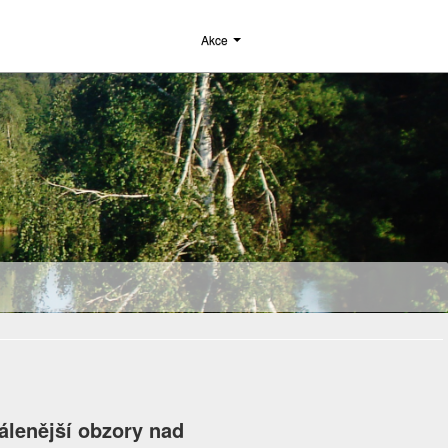
Akce
álenější obzory nad