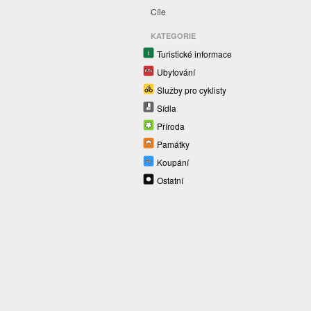
Cíle
KATEGORIE
Turistické informace
Ubytování
Služby pro cyklisty
Sídla
Příroda
Památky
Koupání
Ostatní