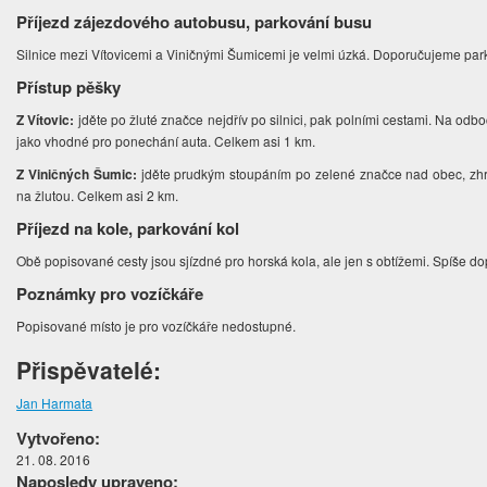
Příjezd zájezdového autobusu, parkování busu
Silnice mezi Vítovicemi a Viničnými Šumicemi je velmi úzká. Doporučujeme park
Přístup pěšky
Z Vítovic:
jděte po žluté značce nejdřív po silnici, pak polními cestami. Na odb
jako vhodné pro ponechání auta. Celkem asi 1 km.
Z Viničných Šumic:
jděte prudkým stoupáním po zelené značce nad obec, zhr
na žlutou. Celkem asi 2 km.
Příjezd na kole, parkování kol
Obě popisované cesty jsou sjízdné pro horská kola, ale jen s obtížemi. Spíše d
Poznámky pro vozíčkáře
Popisované místo je pro vozíčkáře nedostupné.
Přispěvatelé:
Jan Harmata
Vytvořeno:
21. 08. 2016
Naposledy upraveno: