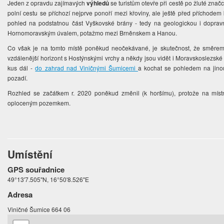
Jeden z opravdu zajímavých
výhledů
se turistům otevře při cestě po žluté značc
polní cestu se příchozí nejprve ponoří mezi křoviny, ale ještě před příchode
pohled na podstatnou část Vyškovské brány - tedy na geologickou i doprav
Hornomoravským úvalem, potažmo mezi Brněnskem a Hanou.
Co však je na tomto místě poněkud neočekávané, je skutečnost, že směrem
vzdálenější horizont s Hostýnskými vrchy a někdy jsou vidět i Moravskoslezské
kus dál -
do zahrad nad Viničnými Šumicemi
a kochat se pohledem na jino
pozadí.
Rozhled se začátkem r. 2020 poněkud změnil (k horšímu), protože na míst
oploceným pozemkem.
Umístění
GPS souřadnice
49°13'7.505"N, 16°50'8.526"E
Adresa
Viničné Šumice 664 06