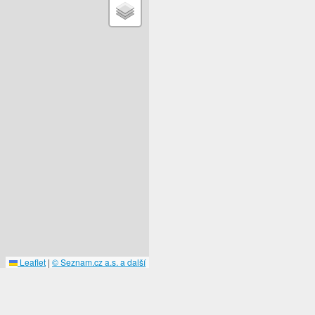
Leaflet
|
© Seznam.cz a.s. a další