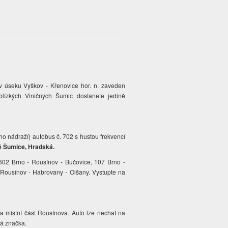
í v úseku Vyškov - Křenovice hor. n. zaveden
blízkých Viničných Šumic dostanete jedině
ho nádraží) autobus č. 702 s hustou frekvencí
é Šumice, Hradská.
602 Brno - Rousínov - Bučovice, 107 Brno -
 Rousínov - Habrovany - Olšany. Vystupte na
 a místní část Rousínova. Auto lze nechat na
tá značka.