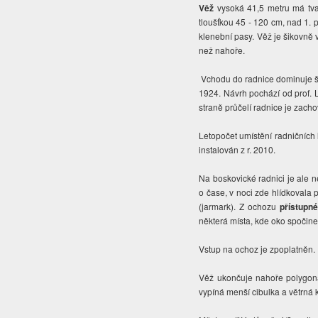
Věž
vysoká 41,5 metru má tvar
tloušťkou 45 - 120 cm, nad 1. 
klenební pasy. Věž je šikovně v
než nahoře.
Vchodu do radnice dominuje š
1924. Návrh pochází od prof. 
straně průčelí radnice je zach
Letopočet umístění radničních
instalován z r. 2010.
Na boskovické radnici je ale 
o čase, v noci zde hlídkovala 
(jarmark). Z ochozu
přístupné
některá místa, kde oko spočin
Vstup na ochoz je zpoplatněn
Věž ukončuje nahoře polygonál
vypíná menší
cibulka a větrn