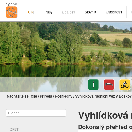
Cíle
Trasy
Události
Slovník
Osobnosti
Nacházíte se:
Cíle
/
Příroda
/
Rozhledny
/
Vyhlídková radniční věž v Boskov
Vyhlídková 
Dokonalý přehled o
ZPĚT