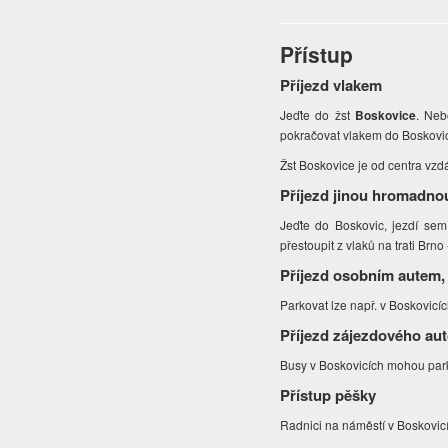
Přístup
Příjezd vlakem
Jeďte do žst
Boskovice
. Neb
pokračovat vlakem do Boskovic,
Žst Boskovice je od centra vzd
Příjezd jinou hromadno
Jeďte do Boskovic, jezdí sem
přestoupit z vlaků na trati Brn
Příjezd osobním autem,
Parkovat lze např. v Boskovicí
Příjezd zájezdového au
Busy v Boskovicích mohou park
Přístup pěšky
Radnici na náměstí v Boskovic