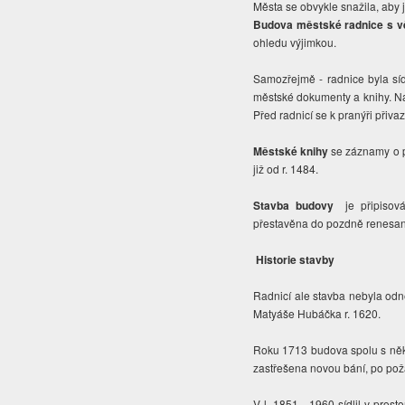
Města se obvykle snažila, aby j
Budova městské radnice s v
ohledu výjimkou.
Samozřejmě - radnice byla síd
městské dokumenty a knihy. Na
Před radnicí se k pranýři přiv
Městské knihy
se záznamy o p
již od r. 1484.
Stavba budovy
je připisová
přestavěna do pozdně renesan
Historie stavby
Radnicí ale stavba nebyla odn
Matyáše Hubáčka r. 1620.
Roku 1713 budova spolu s něko
zastřešena novou bání, po požá
V l. 1851 - 1960 sídlil v prost