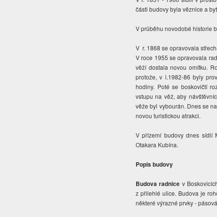
části budovy byla věznice a b
V průběhu novodobé historie bo
V r. 1868 se opravovala střech
V roce 1955 se opravovala radn
věží dostala novou omítku. Ro
protože, v l.1982-86 byly pro
hodiny. Poté se boskovičtí ro
vstupu na věž, aby návštěvníci
věže byl vybourán. Dnes se na
novou turistickou atrakci.
V přízemí budovy dnes sídlí 
Otakara Kubína.
Popis budovy
Budova radnice
v Boskovicíc
z přilehlé ulice. Budova je r
některé výrazné prvky - pásová