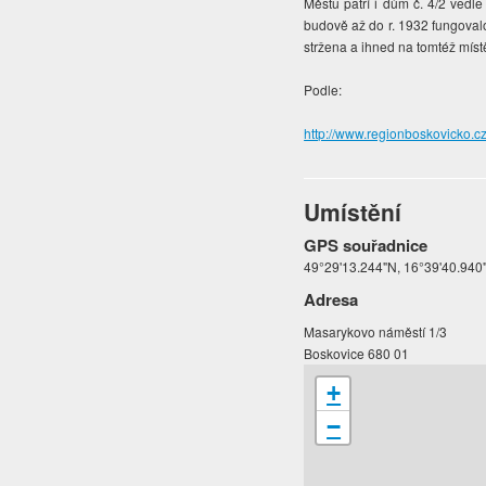
Městu patří i dům č. 4/2 vedle
budově až do r. 1932 fungovalo
stržena a ihned na tomtéž mís
Podle:
http://www.regionboskovicko.
Umístění
GPS souřadnice
49°29'13.244"N, 16°39'40.940
Adresa
Masarykovo náměstí 1/3
Boskovice 680 01
+
−