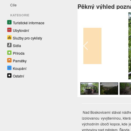
Pěkný výhled poz
Cíle
KATEGORIE
Turistické informace
Ubytování
Služby pro cyklisty
Sídla
Příroda
Památky
Koupání
1
/
3
Ostatní
Nad Boskovicemi stával nádhern
izolovanou vyvýšeninou, kter
východním úbočí kopce, kde j
vrchoviny nad městem. Škoda, 