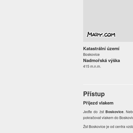
Katastrální území
Boskovice
Nadmořská výška
415 m.n.m.
Přístup
Příjezd vlakem
Jeďte do žst
Boskovice
. Neb
pokračovat vlakem do Boskovic,
Žst Boskovice je od centra vzd