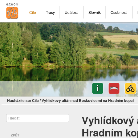
Cíle
Trasy
Události
Slovník
Osobnosti
Nacházíte se:
Cíle
/
Vyhlídkový altán nad Boskovicemi na Hradním kopci
Vyhlídkový 
Hradním ko
ZPĚT