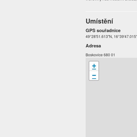
Umístění
GPS souřadnice
49°28'51.613"N, 16°39'47.015
Adresa
Boskovice 680 01
+
−