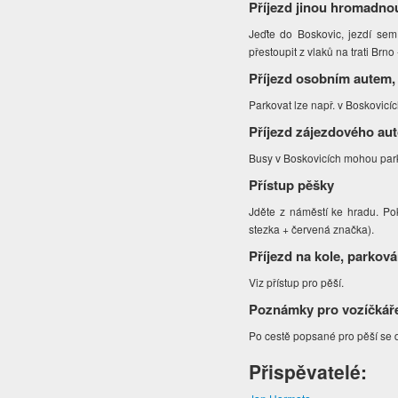
Příjezd jinou hromadno
Jeďte do Boskovic, jezdí sem
přestoupit z vlaků na trati Brn
Příjezd osobním autem,
Parkovat lze např. v Boskovicí
Příjezd zájezdového au
Busy v Boskovicích mohou park
Přístup pěšky
Jděte z náměstí ke hradu. Po
stezka + červená značka).
Příjezd na kole, parková
Viz přístup pro pěší.
Poznámky pro vozíčkář
Po cestě popsané pro pěší se 
Přispěvatelé: