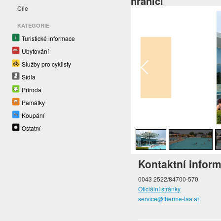
hranici
Cíle
KATEGORIE
Turistické informace
Ubytování
Služby pro cyklisty
Sídla
Příroda
Památky
Koupání
1
/
6
Ostatní
Kontaktní infor
0043 2522/84700-570
Oficiální stránky
service@therme-laa.at