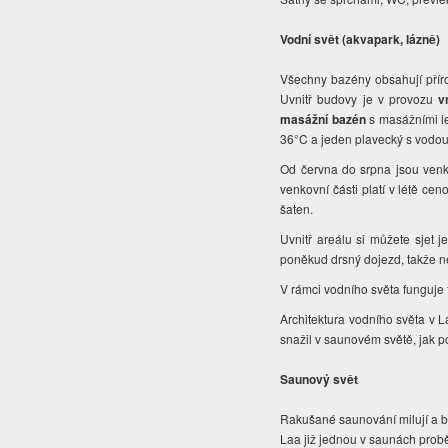
Vodní svět (akvapark, lázně)
Všechny bazény obsahují příro
Uvnitř budovy je v provozu
v
masážní bazén
s masážními l
36°C a jeden plavecký s vodou 
Od června do srpna jsou venku 
venkovní části platí v létě cen
šaten.
Uvnitř areálu si můžete sjet j
poněkud drsný dojezd, takže n
V rámci vodního světa funguje t
Architektura vodního světa v L
snažil v saunovém světě, jak p
Saunový svět
Rakušané saunování milují a bě
Laa již jednou v saunách proběh