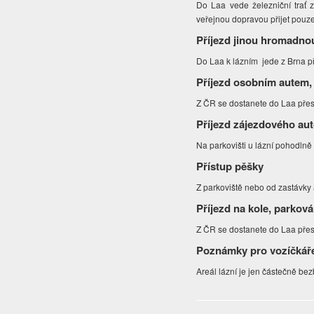
Do Laa vede železniční trať z
veřejnou dopravou přijet pouz
Příjezd jinou hromadno
Do Laa k lázním jede z Brna př
Příjezd osobním autem,
Z ČR se dostanete do Laa přes h
Příjezd zájezdového au
Na parkovišti u lázní pohodlně
Přístup pěšky
Z parkoviště nebo od zastávky
Příjezd na kole, parková
Z ČR se dostanete do Laa přes
Poznámky pro vozíčkář
Areál lázní je jen částečně bez