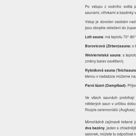
Po vstupu z vodního světa př
saunami, vířivkami a bazénky v
Vstup je dovolen osobám nad 1
jsou obvykle oblečeni do župan
Loft sauna
: má teplotu 70°-80
Borovicová (Zirben)sauna:
s 
Weiviertelská sauna
: s tepl
změny barev osvětlení).
Rybníková sauna (Teichsauna
kterou v nadsázce můžeme na
Parní lázeň (Dampfbad):
Příje
Ve všech saunách probíhají s
některých saun v určitou dob
Rozpis ceremoniálů (Augfuss) j
Mimořádně zajímavě řešené js
dva bazény
, jeden s chladněj
salonek, můžete tu odpočívat n