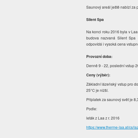
Saunový areál ještě nabízí za 
Silent Spa
Na konci roku 2016 byla v Laa
budova nazvaná Silent Spa (t
odpovídá i vysoká cena vstup
Provozní doba:
Denně 9 - 22, poslední vstup 2
Ceny (výběr):
Základní lázeňský vstup pro d
25°C je nižší.
Příplatek za saunový svět je 8
Podle:
leták z Laa z r. 2016
https://www.therme-laa.at/cs/l