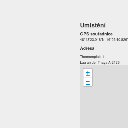
Umístění
GPS souřadnice
48°43'23.018"N, 16°23'40.826
Adresa
Thermenplatz 1
Laa an der Thaya A-2136
+
−