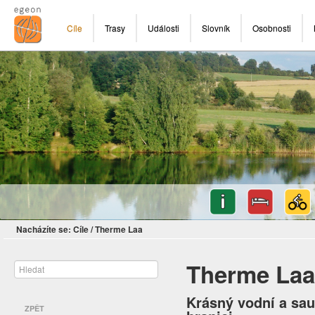
Cíle
Trasy
Události
Slovník
Osobnosti
Nacházíte se:
Cíle
/
Therme Laa
Therme La
Krásný vodní a sau
ZPĚT