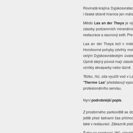
Rovinatá krajina Dyjskosvratec
i české straně hranice jen málo
Město
Laa an der Thaya
je vý
zásoby podzemních minerálních 
restaurace a saunový svět. Pře
Laa an der Thaya leží v míst
Horotvorné pohyby zdvihly moř
celým Dyjskosvrateckým úvale
Úplně stejný původ mají zásob
vznikly akvaparky nebo lázně.
Těžko, říci, zda využití vod v 
"
Therme Laa
" představují vys
profesionálního servisu.
Nyní
podrobnější popis
.
Z prostorného parkoviště se do
ještě před šatnami čas přícho
také v restauraci. Zákazník plat
Šatny se sprchami, WC, převlé