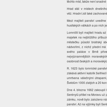
těchto míst, takže není snadné s
Hrad stál v místech dnešníh
věž. Hradní zdi také zachované
Mezi majiteli panství uveďme
husitských válkách a po nich j
Lomničtí byli majiteli hradu a
majetek na nejbližšího příb
městečku působí bratrský s
nádvořími, z nichž přední má 
svého paláce v Brně přivez
nejvýznamnějších moravskýc
osobnost českých a moravských d
R. 1623 bylo lomnické panstv
získává aktivní katolík Seifrie
umrtvena válečnými útrapami,
Švédům 1000 zlatých a 20 kon
Dne 4. března 1662 zakoupil
Serényiů přišel na Moravu už p
zámku, nově bylo založeno nám
panství. Až na výjimky byli Se