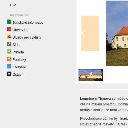
Cíle
KATEGORIE
Turistické informace
Ubytování
Služby pro cyklisty
Sídla
Příroda
Památky
1
/
1
Koupání
Ostatní
Lomnice u Tišnova
se může c
vše na malém prostoru. Domina
nedostatkem je, že není veřejno
Předchůdcem zámku byl
hrad
století značně rozvětvili. Drže