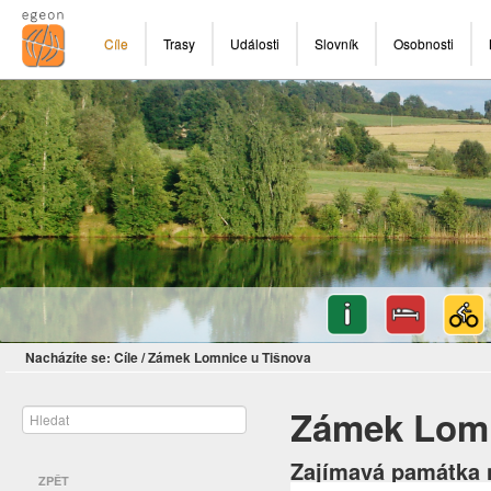
Cíle
Trasy
Události
Slovník
Osobnosti
Nacházíte se:
Cíle
/
Zámek Lomnice u Tišnova
Zámek Lomn
Zajímavá památka n
ZPĚT