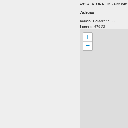
49°24'16.094"N, 16°24'56.648
Adresa
náměstí Palackého 35
Lomnice 679 23
+
−