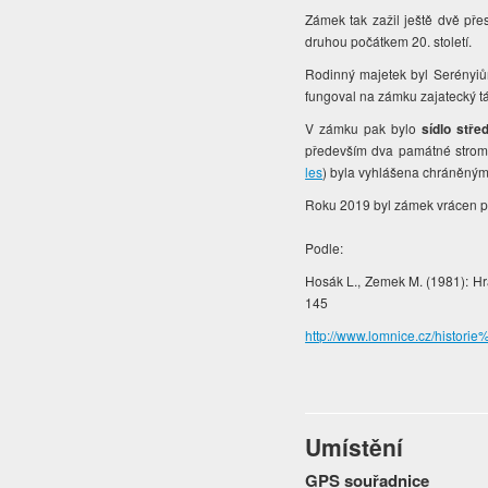
Zámek tak zažil ještě dvě přes
druhou počátkem 20. století.
Rodinný majetek byl Serényiů
fungoval na zámku zajatecký 
V zámku pak bylo
sídlo střed
především dva památné strom
les
) byla vyhlášena chráněným
Roku 2019 byl zámek vrácen 
Podle:
Hosák L., Zemek M. (1981): Hra
145
http://www.lomnice.cz/histor
Umístění
GPS souřadnice