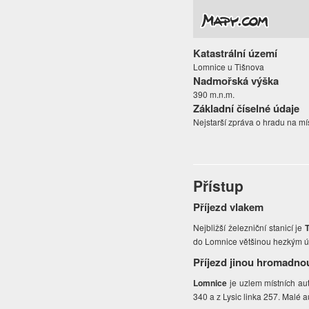
Katastrální území
Lomnice u Tišnova
Nadmořská výška
390 m.n.m.
Základní číselné údaje
Nejstarší zpráva o hradu na mí
Přístup
Příjezd vlakem
Nejbližší železniční stanicí je
do Lomnice většinou hezkým 
Příjezd jinou hromadno
Lomnice
je uzlem místních au
340 a z Lysic linka 257. Malé 