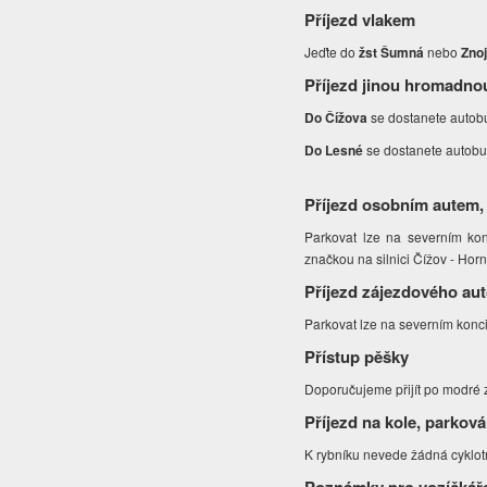
Příjezd vlakem
Jeďte do
žst Šumná
nebo
Zno
Příjezd jinou hromadno
Do Čížova
se dostanete autob
Do Lesné
se dostanete autob
Příjezd osobním autem,
Parkovat lze na severním ko
značkou na silnici Čížov - Hor
Příjezd zájezdového au
Parkovat lze na severním konc
Přístup pěšky
Doporučujeme přijít po modré
Příjezd na kole, parková
K rybníku nevede žádná cyklotr