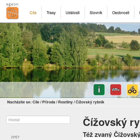
Cíle
Trasy
Události
Slovník
Osobnosti
Nacházíte se:
Cíle
/
Příroda
/
Rostliny
/
Čížovský rybník
Čížovský ry
Též zvaný Čížovský
ZPĚT