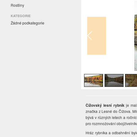
Rostliny
KATEGORIE
Žádné podkategorie
1
/
3
Čížovský lesní rybník
je mal
značka z Lesné do Čížova. Míst
bývá v různých letech a roční
pro rozmnožování obojživelník
Hráz rybníka a odbahnění bylo 