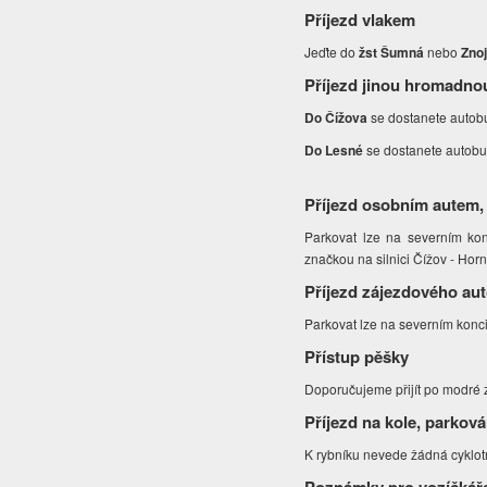
Příjezd vlakem
Jeďte do
žst Šumná
nebo
Zno
Příjezd jinou hromadno
Do Čížova
se dostanete autob
Do Lesné
se dostanete autob
Příjezd osobním autem,
Parkovat lze na severním ko
značkou na silnici Čížov - Hor
Příjezd zájezdového au
Parkovat lze na severním konc
Přístup pěšky
Doporučujeme přijít po modré
Příjezd na kole, parková
K rybníku nevede žádná cyklotr