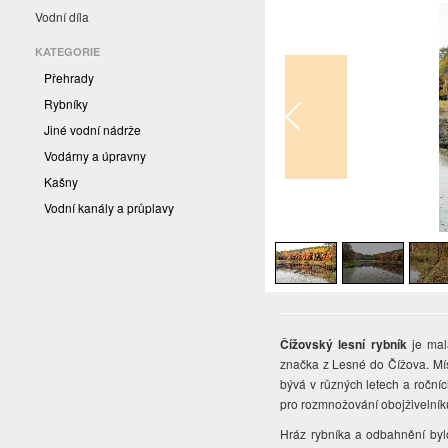
Vodní díla
KATEGORIE
Přehrady
Rybníky
Jiné vodní nádrže
Vodárny a úpravny
Kašny
Vodní kanály a průplavy
1
/
3
Čížovský lesní rybník
je mal
značka z Lesné do Čížova. Míst
bývá v různých letech a roční
pro rozmnožování obojživelník
Hráz rybníka a odbahnění bylo 