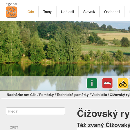
Cíle
Trasy
Události
Slovník
Osobnosti
Nacházíte se:
Cíle
/
Památky
/
Technické památky
/
Vodní díla
/
Čížovský ry
Čížovský ry
Též zvaný Čížovský
ZPĚT