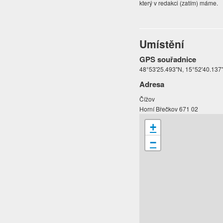
který v redakci (zatím) máme.
Umístění
GPS souřadnice
48°53'25.493"N, 15°52'40.137
Adresa
Čížov
Horní Břečkov 671 02
+
−