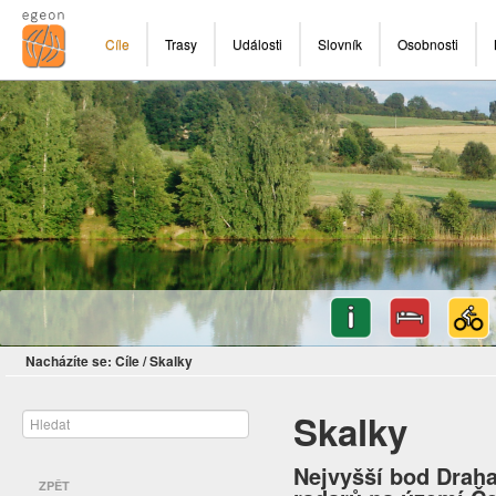
Cíle
Trasy
Události
Slovník
Osobnosti
Nacházíte se:
Cíle
/
Skalky
Skalky
Nejvyšší bod Draha
ZPĚT