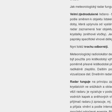
Jak meteorologický radar fung
Velmi zjednodušeně
řečeno - t
pošle směrem k objektu lidském
doby, která uplynula od vyslá
radar zaznamená tvar objektu
krystalky (sněhové vločky). J
paprsky specifické vlnové délk
Nyní totéž
trochu odborněji.
Meteorologický radiolokátor d
být použita pro krátkodobý vý
poměrně přesné krátkodobé před
radikálně zlepšilo. Dalším 
vizualizace dat. Dnešním rada
R
adar funguje
na principu zp
krystalcích ve srážkách a obl
věži radaru je vyzařuje v pod
vodních kapek a sněhových vlo
přijímač radaru ji zpracuje, mj
a přijala vlnění a podle inter
množství odražené energie. Př