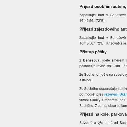
Příjezd osobním autem,
Zaparkujte buď v Benešově 
16°45'56.172"E).
Příjezd zájezdového au
Zaparkujte buď v Benešově 
16°45'56.172"E). Křižovatka je 
Přístup pěšky
Z Benešova:
jděte směrem na
pokračujte rovně. Asi 2 km. Les
Ze Suchého:
jděte na severový
asfaltky.
Ze Suchého doporučujeme okruž
po modré, přes
rezervaci Skál
vrchol Skalky s radarem, pak 
Suchého. Z centra obce celkem
Příjezd na kole, parková
Severně a východně od Suchéh