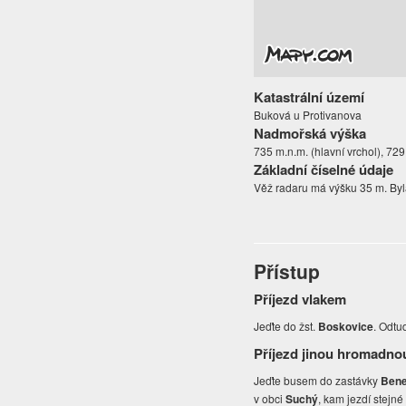
Katastrální území
Buková u Protivanova
Nadmořská výška
735 m.n.m. (hlavní vrchol), 72
Základní číselné údaje
Věž radaru má výšku 35 m. Byla
Přístup
Příjezd vlakem
Jeďte do žst.
Boskovice
. Odtu
Příjezd jinou hromadno
Jeďte busem do zastávky
Ben
v obci
Suchý
, kam jezdí stejné 