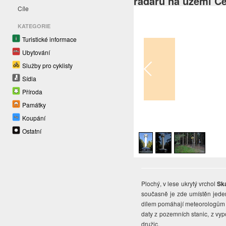
radarů na území Č
Cíle
KATEGORIE
Turistické informace
Ubytování
Služby pro cyklisty
Sídla
Příroda
Památky
Koupání
1
/
3
Ostatní
Plochý, v lese ukrytý vrchol
Sk
současně je zde umístěn jede
dílem pomáhají meteorologům p
daty z pozemních stanic, z vyp
družic.