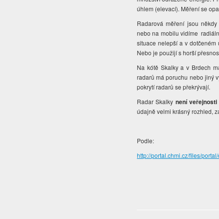
úhlem (elevací). Měření se opa
Radarová měření jsou někdy r
nebo na mobilu vidíme radiál
situace nelepší a v dotčeném
Nebo je použijí s horší přesnos
Na kótě Skalky a v Brdech m
radarů má poruchu nebo jiný v
pokrytí radarů se překrývají.
Radar Skalky
není veřejnosti
údajně velmi krásný rozhled, z
Podle:
http://portal.chmi.cz/files/port