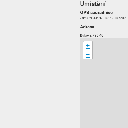
Umístění
GPS souřadnice
49°30'3.881"N, 16°47'18.236"
Adresa
Buková 798 48
+
−