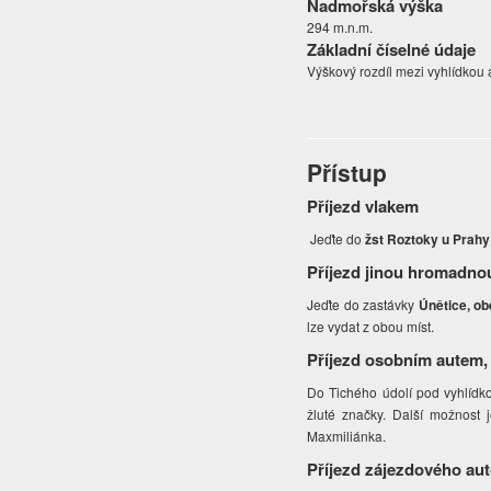
Nadmořská výška
294 m.n.m.
Základní číselné údaje
Výškový rozdíl mezi vyhlídkou 
Přístup
Příjezd vlakem
Jeďte do
žst Roztoky u Prahy
Příjezd jinou hromadno
Jeďte do zastávky
Únětice, o
lze vydat z obou míst.
Příjezd osobním autem,
Do Tichého údolí pod vyhlídko
žluté značky. Další možnost 
Maxmiliánka.
Příjezd zájezdového au