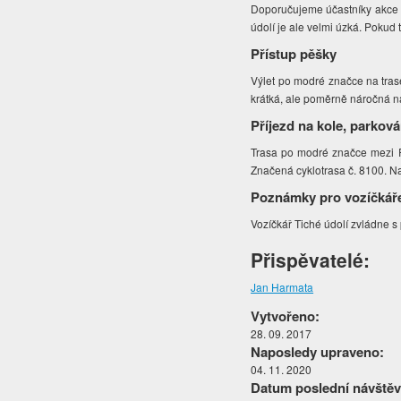
Doporučujeme účastníky akce v
údolí je ale velmi úzká. Pokud 
Přístup pěšky
Výlet po modré značce na trase
krátká, ale poměrně náročná n
Příjezd na kole, parková
Trasa po modré značce mezi Ro
Značená cyklotrasa č. 8100. Na
Poznámky pro vozíčkář
Vozíčkář Tiché údolí zvládne 
Přispěvatelé:
Jan Harmata
Vytvořeno:
28. 09. 2017
Naposledy upraveno:
04. 11. 2020
Datum poslední návštěv