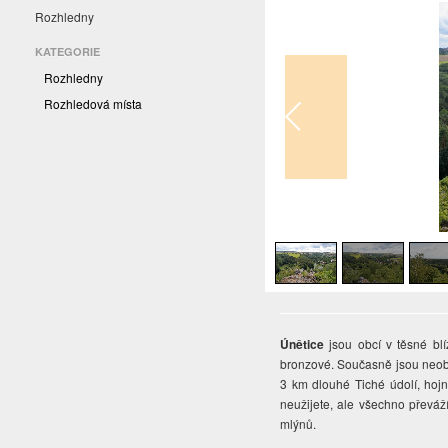
Rozhledny
KATEGORIE
Rozhledny
Rozhledová místa
1
/
7
Únětice
jsou obcí v těsné blí
bronzové. Současně jsou neob
3 km dlouhé Tiché údolí, hojn
neužijete, ale všechno převáž
mlýnů.