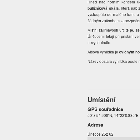
Hned nad horním koncem údo
buližníková skála
, která nab
vystoupáte do malého lomu 
žádným způsobem zabezpeče
Místní zajímavostí určitě je, 
Úněticemi létají při přistání ve
nevychutnáte.
Alšova vyhlídka je
cvičným ho
Název dostala vyhlídka podle m
Umístění
GPS souřadnice
50°8'54.900"N, 14°22'0.835"E
Adresa
Únětice 252 62