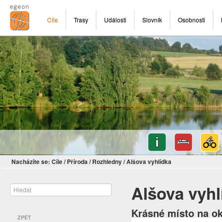
Cíle
Trasy
Události
Slovník
Osobnosti
Nacházíte se:
Cíle
/
Příroda
/
Rozhledny
/
Alšova vyhlídka
Alšova vyhl
Krásné místo na ok
ZPĚT