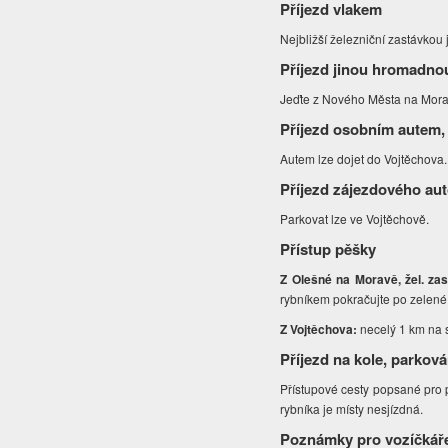
Příjezd vlakem
Nejbližší železniční zastávkou
Příjezd jinou hromadno
Jeďte z Nového Města na Morav
Příjezd osobním autem,
Autem lze dojet do Vojtěchova.
Příjezd zájezdového au
Parkovat lze ve Vojtěchově.
Přístup pěšky
Z Olešné na Moravě, žel. zast
rybníkem pokračujte po zelené. 
Z Vojtěchova:
necelý 1 km na 
Příjezd na kole, parková
Přístupové cesty popsané pro
rybníka je místy nesjízdná.
Poznámky pro vozíčkář