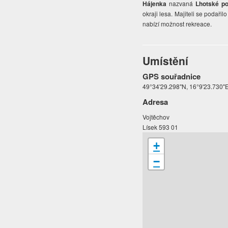
Hájenka
nazvaná
Lhotské p
okraji lesa. Majiteli se podařil
nabízí možnost rekreace.
Umístění
GPS souřadnice
49°34'29.298"N, 16°9'23.730"
Adresa
Vojtěchov
Lísek 593 01
+
−