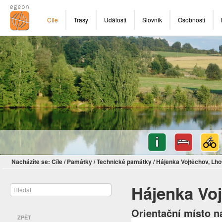
Cíle
Trasy
Události
Slovník
Osobnosti
Nacházíte se:
Cíle
/
Památky
/
Technické památky
/
Hájenka Vojtěchov, Lho
Hájenka Voj
Orientační místo n
ZPĚT