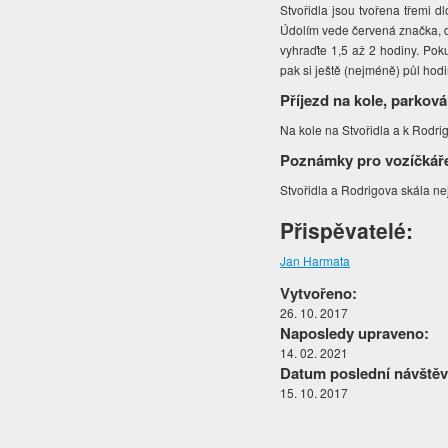
Stvořidla jsou tvořena třemi 
Údolím vede červená značka, 
vyhraďte 1,5 až 2 hodiny. Poku
pak si ještě (nejméně) půl hodi
Příjezd na kole, parková
Na kole na Stvořidla a k Rodri
Poznámky pro vozíčkář
Stvořidla a Rodrigova skála ne
Přispěvatelé:
Jan Harmata
Vytvořeno:
26. 10. 2017
Naposledy upraveno:
14. 02. 2021
Datum poslední návštěv
15. 10. 2017