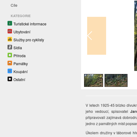
Cíle
KATEGORIE
Turistické informace
Ubytování
Služby pro cyklisty
Sídla
Příroda
Památky
1
/
2
Koupání
Ostatní
V letech 1925-45 blízko divu
jeho vedoucí, spisovatel
Jar
připravovali zajímavá dobrodr
jedno z památných míst popsa
Úkolem družiny v táborové hře