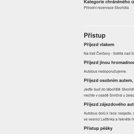
Kategorie chráněného 
Přírodní rezervace Stvořidla
Přístup
Příjezd vlakem
Na trati Čerčany - Světlá nad
Příjezd jinou hromadno
Autobus nedoporučujeme.
Příjezd osobním autem,
Jeďte buď do tábořiště Stvořid
nechte v osadě Smrčná u železn
Příjezd zájezdového au
Autobus dolů k řece nesjede, 
ve vesnici Leštinka a řekněte ř
Přístup pěšky