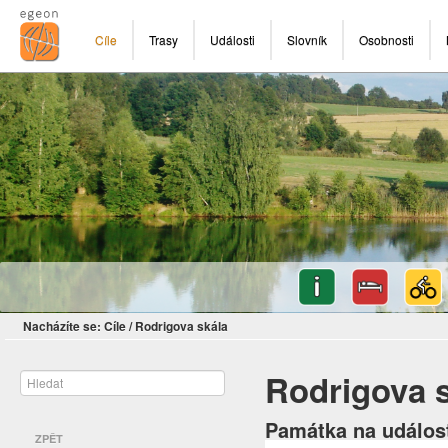
Cíle
Trasy
Události
Slovník
Osobnosti
Nacházíte se:
Cíle
/
Rodrigova skála
Rodrigova 
Památka na událost
ZPĚT