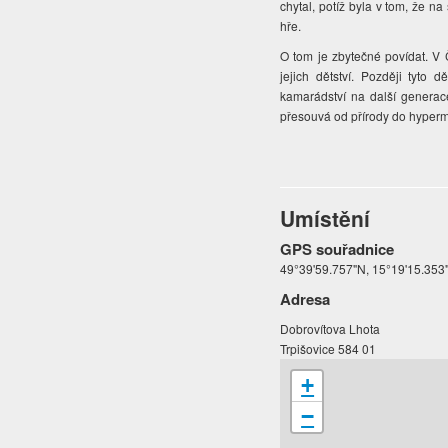
chytal, potíž byla v tom, že 
hře.
O tom je zbytečné povídat. V 
jejich dětství. Později tyto
kamarádství na další generac
přesouvá od přírody do hyper
Umístění
GPS souřadnice
49°39'59.757"N, 15°19'15.353
Adresa
Dobrovítova Lhota
Trpišovice 584 01
+
−