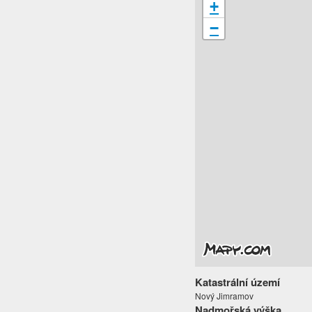
+
−
Katastrální území
Nový Jimramov
Nadmořská výška