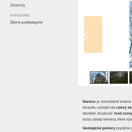
Zříceniny
KATEGORIE
Žádné podkategorie
1
/
18
Štarkov
je mimořádně krásná s
dorazíte, uchvátí vás
rulový sk
stavitelé zbudovali
hrad zvan
srubu padají kameny, které vytv
Geologické poměry
popišme p