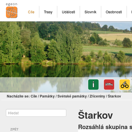
Cíle
Trasy
Události
Slovník
Osobnosti
Nacházíte se:
Cíle
/
Památky
/
Světské památky
/
Zříceniny
/
Štarkov
Štarkov
Rozsáhlá skupina s
ZPĚT