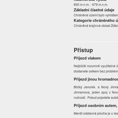
650 m.n.m. - 679 m.n.m.
Základní číselné údaje
Chráněné území bylo vyhlášeno
Kategorie chráněného 
Chráněná krajinná oblast Žďár
Přístup
Příjezd vlakem
Nejbližší rozumně využitelná ž
dostanete celkem bez problémů
Příjezd jinou hromadno
Blízký Javorek. a Nový Jimr
Jimramova, jeden spoj z Nové
nutností. Pokud pojedete auto
Příjezd osobním autem,
Menší odstavná plocha je u l