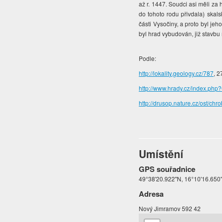
až r. 1447. Soudci asi měli za 
do tohoto rodu přivdala) skals
části Vysočiny, a proto byl je
byl hrad vybudován, již stavbu 
Podle:
http://lokality.geology.cz/787
, 2
http://www.hrady.cz/index.
http://drusop.nature.cz/ost/
Umístění
GPS souřadnice
49°38'20.922"N, 16°10'16.650
Adresa
Nový Jimramov 592 42