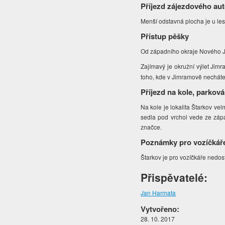
Příjezd zájezdového au
Menší odstavná plocha je u l
Přístup pěšky
Od západního okraje Nového J
Zajímavý je okružní výlet Jim
toho, kde v Jimramově necháte
Příjezd na kole, parková
Na kole je lokalita Štarkov ve
sedla pod vrchol vede ze záp
značce.
Poznámky pro vozíčkář
Štarkov je pro vozíčkáře nedo
Přispěvatelé:
Jan Harmata
Vytvořeno:
28. 10. 2017