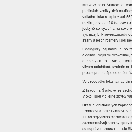
Mrazový srub Štarkov je tvo
puklinách vznikly dvě soutěs
velkého tlaku a teploty asi 55
puklin je v dolní části zava
jeskyně se vytvořila na seve
vycházející k severozápadu od
strany a jejich rozměry jsou m
Geologicky zajímavé je pokr
exfoliaci. Nejdříve vysvětlíme, 
a teploty (100°C-150°C). Horni
vlivem odlehčení, uvolněním tl
proces prohnutí po odlehčení 
Ve středověku lokalita nad Jim
Z hradu na Štarkově se zach
V okolí jsou viditelné zbytky 
Hrad
je v historických zápis
Erhardovi a bratru Janovi. V 
funkci nejvyššího moravského
zaznamenávají kroniky spory o 
se neprávem zmocnil hradu Ská