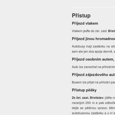
Přístup
Příjezd vlakem
Vlakem jeďte do žel. zast.
Břet
Příjezd jinou hromadno
Autobusy mají zastávku na si
sem ale jen dva spoje denně, a
Příjezd osobním autem,
Auto lze zanechat na přírodním
Příjezd zájezdového au
Busem lze přijet na přírodní pa
Přístup pěšky
Ze žel. zast. Břetislav:
jděte n
necelých 200 m a pak odbočte
dejte se pěšinou vpravo. Mírn
autobusovou zastávku a u ní si