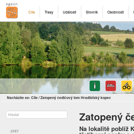
Cíle
Trasy
Události
Slovník
Osobnosti
Nacházíte se:
Cíle
/
Zatopený čedičový lom Hradišťský kopec
Zatopený č
Na lokalitě poblíž 
ZPĚT