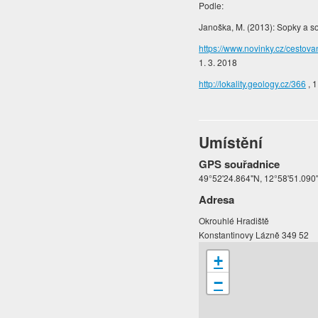
Podle:
Janoška, M. (2013): Sopky a s
https://www.novinky.cz/cestova
1. 3. 2018
http://lokality.geology.cz/366
, 1
Umístění
GPS souřadnice
49°52'24.864"N, 12°58'51.090
Adresa
Okrouhlé Hradiště
Konstantinovy Lázně 349 52
+
−