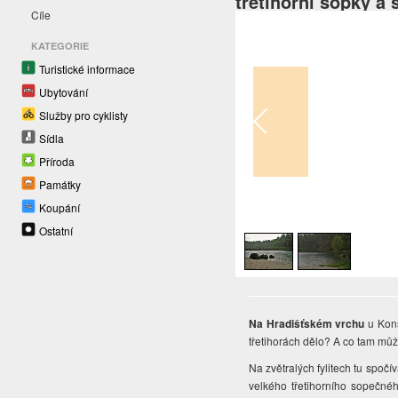
třetihorní sopky a
Cíle
KATEGORIE
Turistické informace
Ubytování
Služby pro cyklisty
Sídla
Příroda
Památky
Koupání
1
/
2
Ostatní
Na Hradišťském vrchu
u Kons
třetihorách dělo? A co tam můž
Na zvětralých fylitech tu spoč
velkého třetihorního sopečné