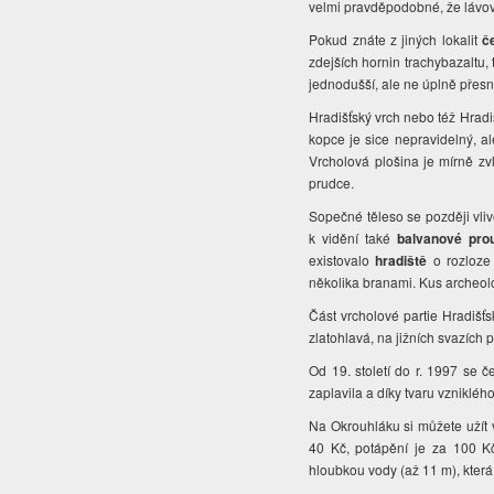
velmi pravděpodobné, že lávový
Pokud znáte z jiných lokalit
č
zdejších hornin trachybazaltu, 
jednodušší, ale ne úplně přesn
Hradišťský vrch nebo též Hradi
kopce je sice nepravidelný, a
Vrcholová plošina je mírně zv
prudce.
Sopečné těleso se později vli
k vidění také
balvanové pro
existovalo
hradiště
o rozloze
několika branami. Kus archeolog
Část vrcholové partie Hradišť
zlatohlavá, na jižních svazích 
Od 19. století do r. 1997 se č
zaplavila a díky tvaru vzniklého
Na Okrouhláku si můžete užít 
40 Kč, potápění je za 100 Kč
hloubkou vody (až 11 m), která