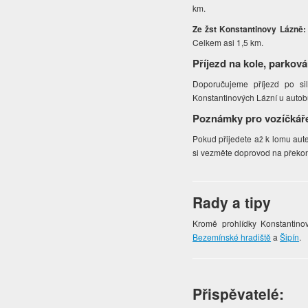
km.
Ze žst Konstantinovy Lázně
Celkem asi 1,5 km.
Příjezd na kole, parková
Doporučujeme příjezd po sil
Konstantinových Lázní u autob
Poznámky pro vozíčkář
Pokud přijedete až k lomu aut
si vezměte doprovod na překon
Rady a tipy
Kromě prohlídky Konstantino
Bezemínské hradiště
a
Šipín
.
Přispěvatelé: