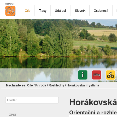
Cíle
Trasy
Události
Slovník
Osobnosti
Nacházíte se:
Cíle
/
Příroda
/
Rozhledny
/
Horákovská myslivna
Horákovská
Orientační a rozhl
ZPĚT