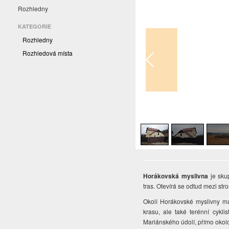
Rozhledny
KATEGORIE
Rozhledny
Rozhledová místa
1
/
3
Horákovská myslivna
je sku
tras. Otevírá se odtud mezi st
Okolí Horákovské myslivny maj
krasu, ale také terénní cyklis
Mariánského údolí, přímo oko