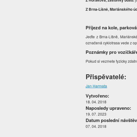
Z Horákova, zastávky busu:
Z Brna-Líšně, Mariánského úd
Příjezd na kole, parková
Jeďte z Brna-Líšně, Mariánsk
označená cyklotrasa vede z o
Poznámky pro vozíčkář
Pokud si vezmete fyzicky zdatn
Přispěvatelé:
Jan Harmata
Vytvořeno:
18. 04. 2018
Naposledy upraveno:
19. 07. 2023
Datum poslední návštěv
07. 04. 2018