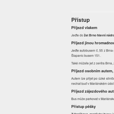
Přístup
Příjezd vlakem
Jeďte do
žst Brno hlavní nádr
Příjezd jinou hromadno
Jeďte autobusem č. 55 z Brna
Šlapanic busem 151.
Také můžete jet z centra Brna
Příjezd osobním autem,
Autem lze přijet po úzké siln
nechat buď v Mariánském údol
Příjezd zájezdového au
Bus může parkovat v Mariánské
Přístup pěšky
j