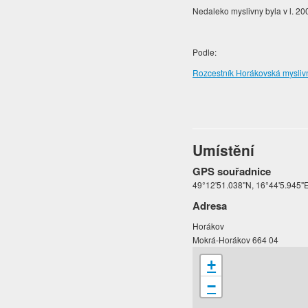
Nedaleko myslivny byla v l. 
Podle:
Rozcestník Horákovská myslivna
Umístění
GPS souřadnice
49°12'51.038"N, 16°44'5.945"
Adresa
Horákov
Mokrá-Horákov 664 04
+
−