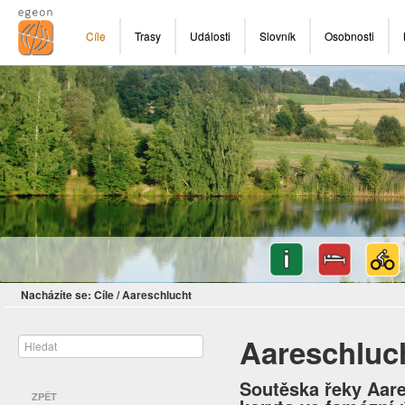
Cíle
Trasy
Události
Slovník
Osobnosti
Nacházíte se:
Cíle
/
Aareschlucht
Aareschluc
Soutěska řeky Aare
ZPĚT