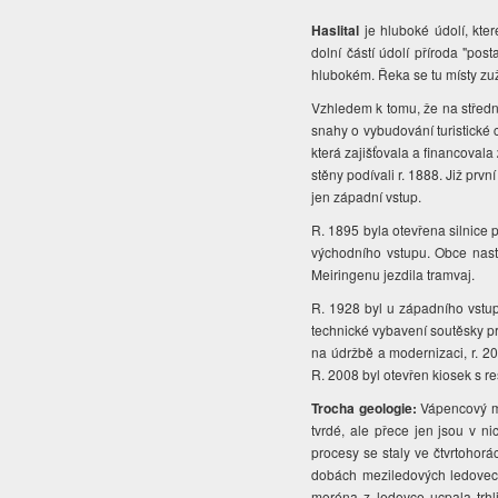
Haslital
je hluboké údolí, kte
dolní částí údolí příroda "post
hlubokém. Řeka se tu místy zuž
Vzhledem k tomu, že na střední
snahy o vybudování turistické 
která zajišťovala a financovala
stěny podívali r. 1888. Již prv
jen západní vstup.
R. 1895 byla otevřena silnice 
východního vstupu. Obce nast
Meiringenu jezdila tramvaj.
R. 1928 byl u západního vstu
technické vybavení soutěsky pr
na údržbě a modernizaci, r. 2
R. 2008 byl otevřen kiosek s re
Trocha geologie:
Vápencový ma
tvrdé, ale přece jen jsou v ni
procesy se staly ve čtvrtohor
dobách meziledových ledovec u
moréna z ledovce ucpala trhl