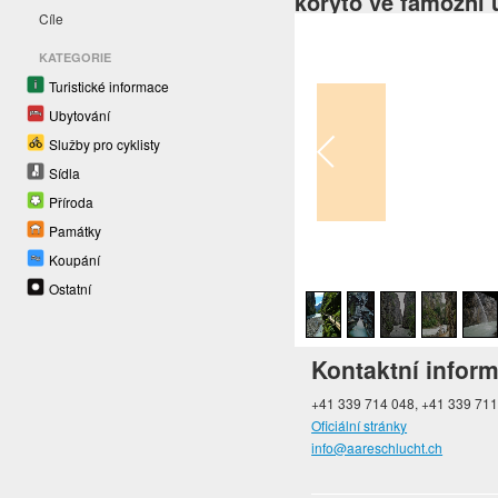
koryto ve famózní ú
Cíle
KATEGORIE
Turistické informace
Ubytování
Služby pro cyklisty
Sídla
Příroda
Památky
Koupání
1
/
9
Ostatní
Kontaktní infor
+41 339 714 048, +41 339 71
Oficiální stránky
info@aareschlucht.ch