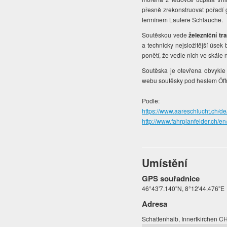
přesně zrekonstruovat pořadí 
termínem Lautere Schlauche.
Soutěskou vede
železniční tra
a technicky nejsložitější úsek
ponětí, že vedle nich ve skále
Soutěska je otevřena obvykle 
webu soutěsky pod heslem Öffnu
Podle:
https://www.aareschlucht.ch
http://www.fahrplanfelder.ch/en/
Umístění
GPS souřadnice
46°43'7.140"N, 8°12'44.476"E
Adresa
Schattenhalb, Innertkirchen C