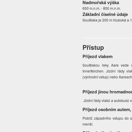
Nadmořská výška
650 m.n.m. - 850 m.n.m.
Základní číselné údaje
Soutěska je 200 m hluboká a 
Přístup
Příjezd vlakem
Soutěskou řeky Aare vede v
Innertkirchen. Jízdní řády v
(východní vstup) nebo Aaresch
Příjezd jinou hromadno
Jízdní řády vlaků a autobusů 
Příjezd osobním autem,
Poblíž západního vstupu do so
menší.